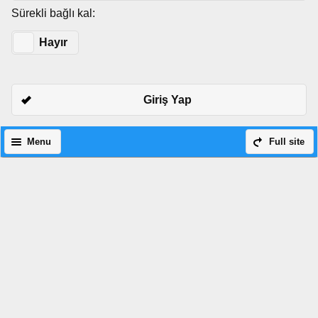
Sürekli bağlı kal:
Evet
Hayır
Giriş Yap
Menu
Full site