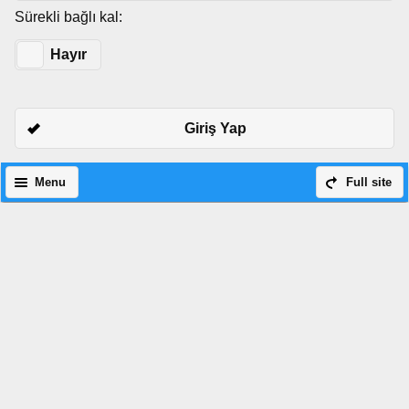
Sürekli bağlı kal:
Evet
Hayır
Giriş Yap
Menu
Full site