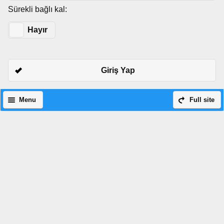
Sürekli bağlı kal:
Evet
Hayır
Giriş Yap
Menu
Full site