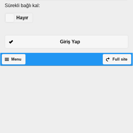
Sürekli bağlı kal:
Evet
Hayır
Giriş Yap
Menu
Full site