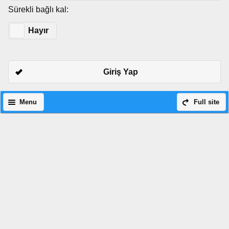
Sürekli bağlı kal:
Evet
Hayır
Giriş Yap
Menu
Full site