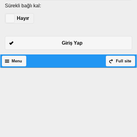
Sürekli bağlı kal:
Evet
Hayır
Giriş Yap
Menu
Full site