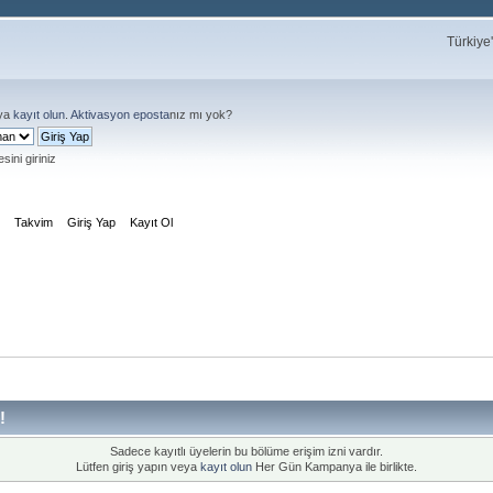
Türkiye
ya
kayıt olun
.
Aktivasyon eposta
nız mı yok?
sini giriniz
m
Takvim
Giriş Yap
Kayıt Ol
!
Sadece kayıtlı üyelerin bu bölüme erişim izni vardır.
Lütfen giriş yapın veya
kayıt olun
Her Gün Kampanya ile birlikte.