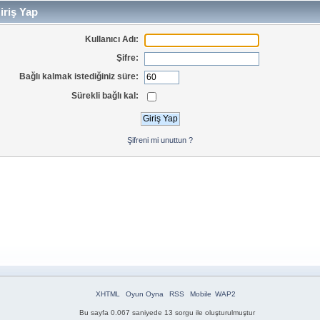
iriş Yap
Kullanıcı Adı:
Şifre:
Bağlı kalmak istediğiniz süre:
Sürekli bağlı kal:
Şifreni mi unuttun ?
XHTML
Oyun Oyna
RSS
Mobile
WAP2
Bu sayfa 0.067 saniyede 13 sorgu ile oluşturulmuştur