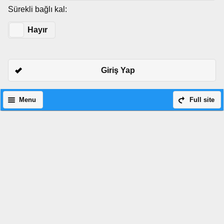
Sürekli bağlı kal:
Evet
Hayır
Giriş Yap
Menu
Full site