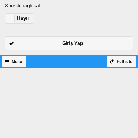
Sürekli bağlı kal:
Evet
Hayır
Giriş Yap
Menu
Full site