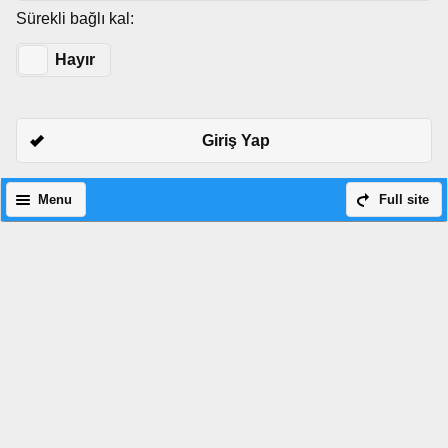
Sürekli bağlı kal:
Evet
Hayır
Giriş Yap
Menu
Full site