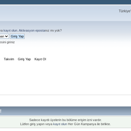
Türkiye
ya
kayıt olun
.
Aktivasyon eposta
nız mı yok?
sini giriniz
m
Takvim
Giriş Yap
Kayıt Ol
!
Sadece kayıtlı üyelerin bu bölüme erişim izni vardır.
Lütfen giriş yapın veya
kayıt olun
Her Gün Kampanya ile birlikte.