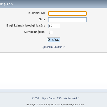
iriş Yap
Kullanıcı Adı:
Şifre:
Bağlı kalmak istediğiniz süre:
Sürekli bağlı kal:
Şifreni mi unuttun ?
XHTML
Oyun Oyna
RSS
Mobile
WAP2
Bu sayfa 0.059 saniyede 13 sorgu ile oluşturulmuştur