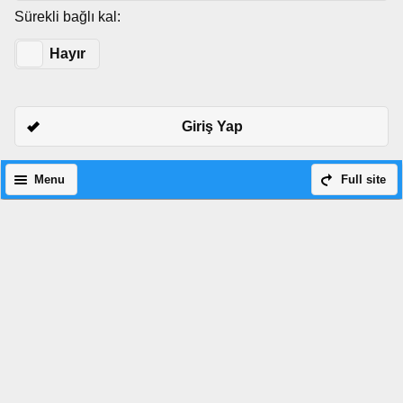
Sürekli bağlı kal:
Evet
Hayır
Giriş Yap
Menu
Full site