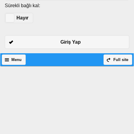
Sürekli bağlı kal:
Evet
Hayır
Giriş Yap
Menu
Full site