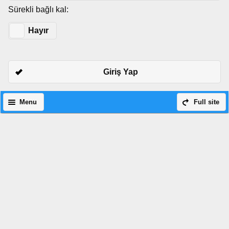
Sürekli bağlı kal:
Evet
Hayır
Giriş Yap
Menu
Full site