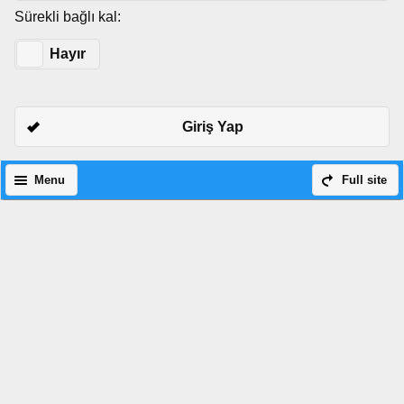
Sürekli bağlı kal:
Evet
Hayır
Giriş Yap
Menu
Full site