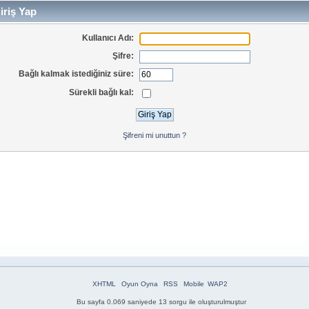
iriş Yap
Kullanıcı Adı:
Şifre:
Bağlı kalmak istediğiniz süre:
Sürekli bağlı kal:
Şifreni mi unuttun ?
XHTML
Oyun Oyna
RSS
Mobile
WAP2
Bu sayfa 0.069 saniyede 13 sorgu ile oluşturulmuştur