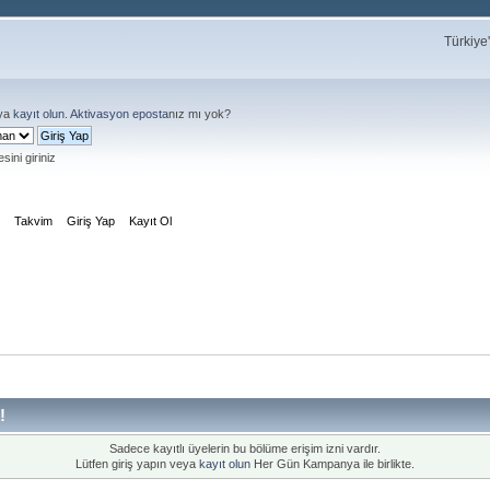
Türkiye
ya
kayıt olun
.
Aktivasyon eposta
nız mı yok?
sini giriniz
m
Takvim
Giriş Yap
Kayıt Ol
!
Sadece kayıtlı üyelerin bu bölüme erişim izni vardır.
Lütfen giriş yapın veya
kayıt olun
Her Gün Kampanya ile birlikte.