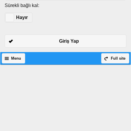
Sürekli bağlı kal:
Evet
Hayır
Giriş Yap
Menu
Full site