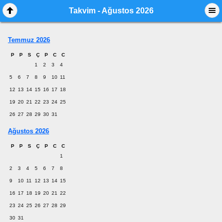
Takvim - Ağustos 2026
Temmuz 2026
P
P
S
Ç
P
C
C
1
2
3
4
5
6
7
8
9
10
11
12
13
14
15
16
17
18
19
20
21
22
23
24
25
26
27
28
29
30
31
Ağustos 2026
P
P
S
Ç
P
C
C
1
2
3
4
5
6
7
8
9
10
11
12
13
14
15
16
17
18
19
20
21
22
23
24
25
26
27
28
29
30
31