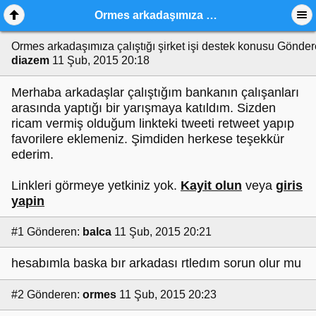
Ormes arkadaşımıza çalıştığı şirket işi destek konusu
Ormes arkadaşımıza çalıştığı şirket işi destek konusu
Gönder
diazem
11 Şub, 2015 20:18
Merhaba arkadaşlar çalıştığım bankanın çalışanları
arasında yaptığı bir yarışmaya katıldım. Sizden
ricam vermiş olduğum linkteki tweeti retweet yapıp
favorilere eklemeniz. Şimdiden herkese teşekkür
ederim.
Linkleri görmeye yetkiniz yok.
Kayit olun
veya
giris
yapin
#1
Gönderen:
balca
11 Şub, 2015 20:21
hesabımla baska bır arkadası rtledım sorun olur mu
#2
Gönderen:
ormes
11 Şub, 2015 20:23