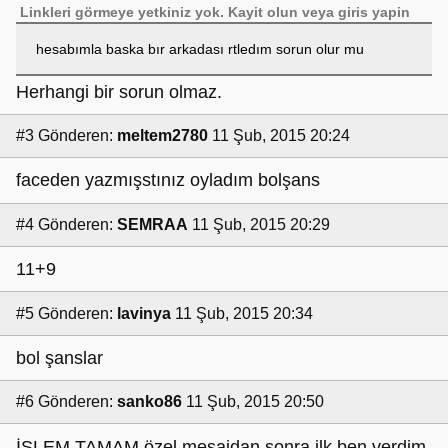
Linkleri görmeye yetkiniz yok.
Kayit olun
veya
giris yapin
hesabımla baska bır arkadası rtledım sorun olur mu
Herhangi bir sorun olmaz.
#3
Gönderen:
meltem2780
11 Şub, 2015 20:24
faceden yazmışstınız oyladım bolşans
#4
Gönderen:
SEMRAA
11 Şub, 2015 20:29
11+9
#5
Gönderen:
lavinya
11 Şub, 2015 20:34
bol şanslar
#6
Gönderen:
sanko86
11 Şub, 2015 20:50
İŞLEM TAMAM özel mesajdan sonra ilk ben verdim