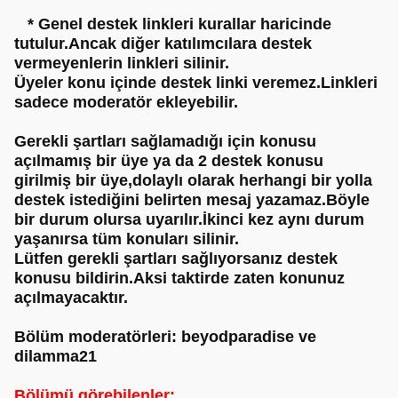
* Genel destek linkleri kurallar haricinde
tutulur.Ancak diğer katılımcılara destek
vermeyenlerin linkleri silinir.
Üyeler konu içinde destek linki veremez.Linkleri
sadece moderatör ekleyebilir.
Gerekli şartları sağlamadığı için konusu
açılmamış bir üye ya da 2 destek konusu
girilmiş bir üye,dolaylı olarak herhangi bir yolla
destek istediğini belirten mesaj yazamaz.Böyle
bir durum olursa uyarılır.İkinci kez aynı durum
yaşanırsa tüm konuları silinir.
Lütfen gerekli şartları sağlıyorsanız destek
konusu bildirin.Aksi taktirde zaten konunuz
açılmayacaktır.
Bölüm moderatörleri: beyodparadise ve
dilamma21
Bölümü görebilenler: