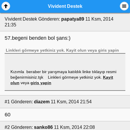
Vivident Destek
Vivident Destek
Gönderen:
papatya89
11 Ksm, 2014
21:35
57.begeni benden bol şans:)
Linkleri görmeye yetkiniz yok.
Kayit olun
veya
giris yapin
Kızımla beraber bir yarışmaya katıldık linke tıklayıp resmi
beğenirmisiniz.tşk Linkleri görmeye yetkiniz yok.
Kayit
olun
veya
giris yapin
#1
Gönderen:
diazem
11 Ksm, 2014 21:54
60
#2
Gönderen:
sanko86
11 Ksm, 2014 22:08