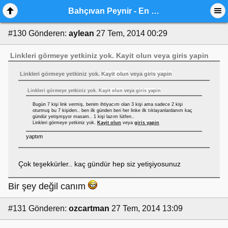
Bahçıvan Peynir - En Mutlu Ramazan Sofrası Genel Destek
#130
Gönderen:
aylean
27 Tem, 2014 00:29
Linkleri görmeye yetkiniz yok.
Kayit olun
veya
giris yapin
Linkleri görmeye yetkiniz yok.
Kayit olun
veya
giris yapin
Linkleri görmeye yetkiniz yok.
Kayit olun
veya
giris yapin
Bugün 7 kişi link vermiş, benim ihtiyacım olan 3 kişi ama sadece 2 kişi
oturmuş bu 7 kişiden.. ben ilk günden beri her linke ilk tıklayanlardanım kaç
gündür yetişmşyor masam.. 1 kişi lazım lütfen..
Linkleri görmeye yetkiniz yok.
Kayit olun
veya
giris yapin
yaptım
Çok teşekkürler.. kaç gündür hep siz yetişiyosunuz
Bir şey değil canım
#131
Gönderen:
ozcartman
27 Tem, 2014 13:09