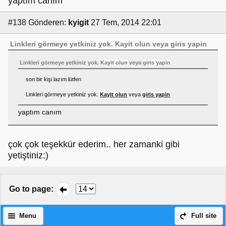
yaptım canım
#138
Gönderen:
kyigit
27 Tem, 2014 22:01
Linkleri görmeye yetkiniz yok.
Kayit olun
veya
giris yapin
Linkleri görmeye yetkiniz yok.
Kayit olun
veya
giris yapin
son bir kişi lazım lütfen
Linkleri görmeye yetkiniz yok.
Kayit olun
veya
giris yapin
yaptım canım
çok çok teşekkür ederim.. her zamanki gibi
yetiştiniz:)
Go to page
:
Menu
Full site