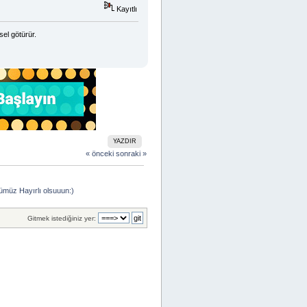
Kayıtlı
sel götürür.
YAZDIR
« önceki
sonraki »
ümüz Hayırlı olsuuun:)
Gitmek istediğiniz yer: