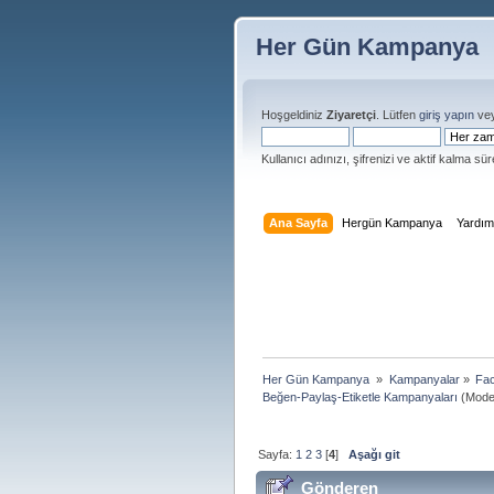
Her Gün Kampanya
Hoşgeldiniz
Ziyaretçi
. Lütfen
giriş yapın
ve
Kullanıcı adınızı, şifrenizi ve aktif kalma süre
Ana Sayfa
Hergün Kampanya
Yardı
Her Gün Kampanya 
»
Kampanyalar
»
Fac
Beğen-Paylaş-Etiketle Kampanyaları
(Moder
Sayfa:
1
2
3
[
4
]
Aşağı git
Gönderen