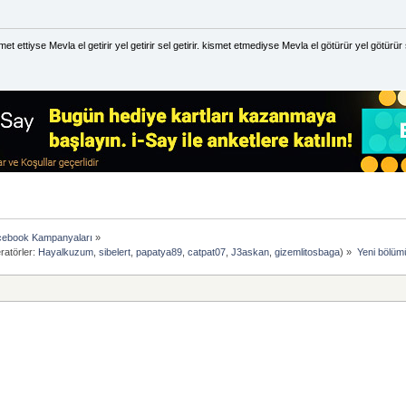
met ettiyse Mevla el getirir yel getirir sel getirir. kismet etmediyse Mevla el götürür yel götürür 
ebook Kampanyaları
»
atörler:
Hayalkuzum
,
sibelert
,
papatya89
,
catpat07
,
J3askan
,
gizemlitosbaga
) »
Yeni bölüm