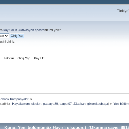
Türkiye
ya
kayıt olun
.
Aktivasyon eposta
nız mı yok?
sini giriniz
m
Takvim
Giriş Yap
Kayıt Ol
ebook Kampanyaları
»
atörler:
Hayalkuzum
,
sibelert
,
papatya89
,
catpat07
,
J3askan
,
gizemlitosbaga
) »
Yeni bölüm
Konu: Yeni bölümümüz Hayırlı olsuuun:) (Okunma sayısı 8913