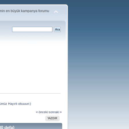
'nin en büyük kampanya forumu
ümüz Hayırlı olsuuun:)
« önceki
sonraki »
YAZDIR
0 defa)