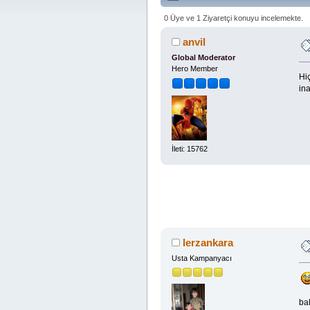
0 Üye ve 1 Ziyaretçi konuyu incelemekte.
anvil
Global Moderator
Hero Member
Hi
in
İleti: 15762
lerzankara
Usta Kampanyacı
ba