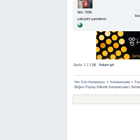
İleti: 7595
kis
yakışıklı şanslarım
Sayfa:
1
2
3
[
4
]
Yukarı git
Her Gün Kampanya 
»
Kampanyalar
»
Fac
Beğen-Paylaş-Etiketle Kampanyaları
(Moder