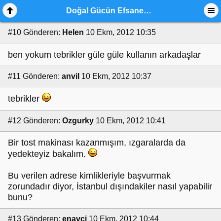
Doğal Gücün Efsanesi Çekiliş Sonuçları
#10
Gönderen:
Helen
10 Ekm, 2012 10:35
ben yokum tebrikler güle güle kullanın arkadaşlar
#11
Gönderen:
anvil
10 Ekm, 2012 10:37
tebrikler
#12
Gönderen:
Ozgurky
10 Ekm, 2012 10:41
Bir tost makinası kazanmışım, ızgaralarda da
yedekteyiz bakalım.
Bu verilen adrese kimlikleriyle başvurmak
zorundadır diyor, İstanbul dışındakiler nasıl yapabilir
bunu?
#13
Gönderen:
enavci
10 Ekm, 2012 10:44