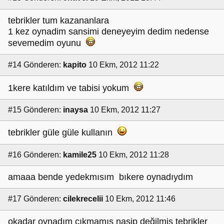
tebrikler tum kazananlara
1 kez oynadim sansimi deneyeyim dedim nedense
sevemedim oyunu
#14
Gönderen:
kapito
10 Ekm, 2012 11:22
1kere katıldım ve tabisi yokum
#15
Gönderen:
inaysa
10 Ekm, 2012 11:27
tebrikler güle güle kullanın
#16
Gönderen:
kamile25
10 Ekm, 2012 11:28
amaaa bende yedekmısım bıkere oynadıydım
#17
Gönderen:
cilekrecelii
10 Ekm, 2012 11:46
okadar oynadım çıkmamış nasip değilmiş tebrikler