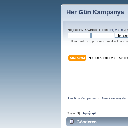
Her Gün Kampanya
Hoşgeldiniz
Ziyaretçi
. Lütfen
giriş yapın
ve
Kullanıcı adınızı, şifrenizi ve aktif kalma süre
Ana Sayfa
Hergün Kampanya
Yardı
Her Gün Kampanya 
»
Biten Kampanyalar
Sayfa: [
1
]
Aşağı git
Gönderen