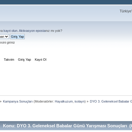
Türkiye
ya
kayıt olun
.
Aktivasyon eposta
nız mı yok?
sini giriniz
m
Takvim
Giriş Yap
Kayıt Ol
»
Kampanya Sonuçları
(Moderatörler:
Hayalkuzum
,
isolayn
) »
DYO 3. Geleneksel Babalar 
Konu: DYO 3. Geleneksel Babalar Günü Yarışması Sonuçları (