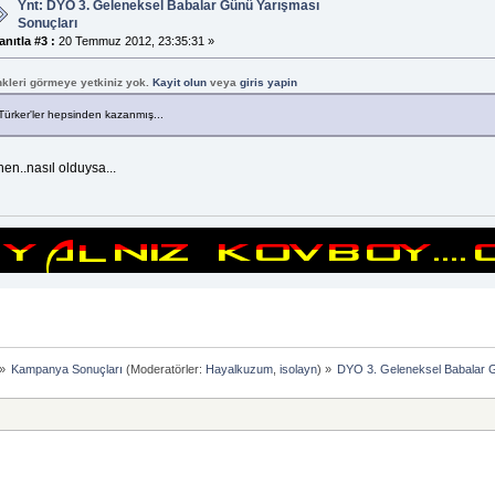
Ynt: DYO 3. Geleneksel Babalar Günü Yarışması
Sonuçları
anıtla #3 :
20 Temmuz 2012, 23:35:31 »
nkleri görmeye yetkiniz yok.
Kayit olun
veya
giris yapin
Türker'ler hepsinden kazanmış...
en..nasıl olduysa...
»
Kampanya Sonuçları
(Moderatörler:
Hayalkuzum
,
isolayn
) »
DYO 3. Geleneksel Babalar 