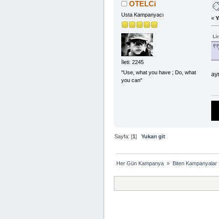
OTELCi
Usta Kampanyacı
«
Y
Li
İleti: 2245
''Use, what you have ; Do, what
ayn
you can"
Sayfa: [
1
]
Yukarı git
Her Gün Kampanya 
»
Biten Kampanyalar