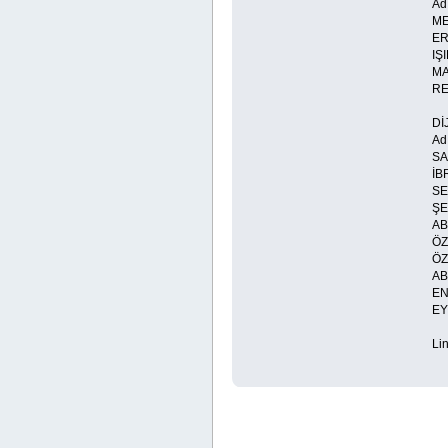
Ad
M
E
I
M
R
Dİ
Ad
SA
İ
SE
Ş
A
Ö
Ö
A
E
EY
Lin