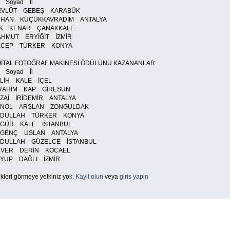
 Soyad İl
EVLÜT GEBEŞ KARABÜK
RHAN KÜÇÜKKAVRADIM ANTALYA
ŞIK KENAR ÇANAKKALE
AHMUT ERYİĞİT İZMİR
ECEP TÜRKER KONYA
JİTAL FOTOĞRAF MAKİNESİ ÖDÜLÜNÜ KAZANANLAR
 Soyad İl
LİH KALE İÇEL
BRAHİM KAP GİRESUN
ZAİ İRİDEMİR ANTALYA
ENOL ARSLAN ZONGULDAK
BDULLAH TÜRKER KONYA
ZGÜR KALE İSTANBUL
ZGENÇ USLAN ANTALYA
BDULLAH GÜZELCE İSTANBUL
NVER DERİN KOCAEL
YÜP DAĞLI İZMİR
kleri görmeye yetkiniz yok.
Kayit olun
veya
giris yapin