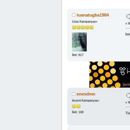
tuanatugba1984
Usta Kampanyacı
«
Y
ben
İleti: 817
enesdmn
Acemi Kampanyacı
«
Y
İleti: 168
Tü