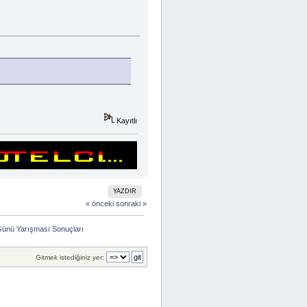
Kayıtlı
YAZDIR
« önceki
sonraki »
Günü Yarışması Sonuçları
Gitmek istediğiniz yer: