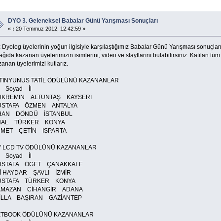
DYO 3. Geleneksel Babalar Günü Yarışması Sonuçları
«
:
20 Temmuz 2012, 12:42:59 »
 Dyolog üyelerinin yoğun ilgisiyle karşılaştığımız Babalar Günü Yarışması sonuçlan
ğıda kazanan üyelerimizin isimlerini, video ve slaytlarını bulabilirsiniz. Katılan tü
anan üyelerimizi kutlarız.
TINYUNUS TATİL ÖDÜLÜNÜ KAZANANLAR
d Soyad İl
ÜKREMİN ALTUNTAŞ KAYSERİ
USTAFA ÖZMEN ANTALYA
LHAN DÖNDÜ İSTANBUL
NAL TÜRKER KONYA
HMET ÇETİN ISPARTA
" LCD TV ÖDÜLÜNÜ KAZANANLAR
 Soyad İl
USTAFA ÖGET ÇANAKKALE
İ HAYDAR ŞAVLI İZMİR
USTAFA TÜRKER KONYA
AMAZAN CİHANGİR ADANA
İLLA BAŞIRAN GAZİANTEP
TBOOK ÖDÜLÜNÜ KAZANANLAR