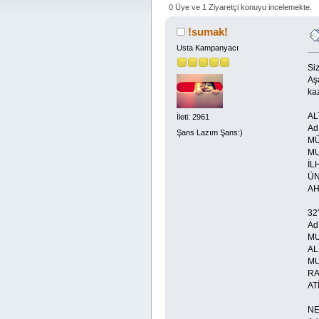
0 Üye ve 1 Ziyaretçi konuyu incelemekte.
!sumak!
Usta Kampanyacı
Siz
Aşa
kaz
AL
İleti: 2961
A
Şans Lazım Şans:)
M
M
İ
Ü
A
32
Ad
M
AL
M
R
AT
NE