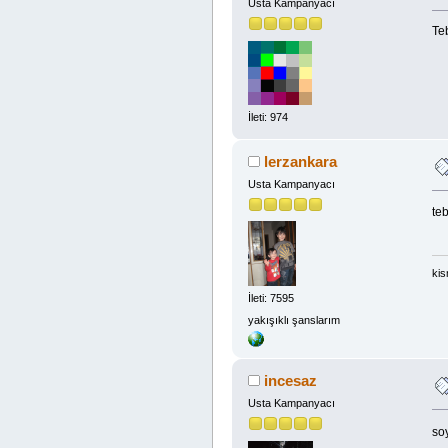
Usta Kampanyacı
Teb
İleti: 974
lerzankara
Usta Kampanyacı
teb
kis
İleti: 7595
yakışıklı şanslarım
incesaz
Usta Kampanyacı
so