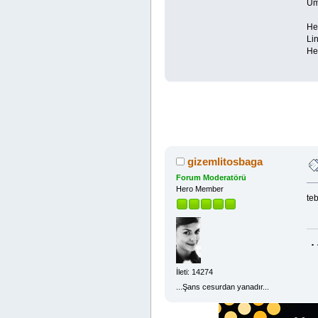
Üm
He
Lin
Hed
gizemlitosbaga
Forum Moderatörü
Hero Member
teb
.
İleti: 14274
...Şans cesurdan yanadır...