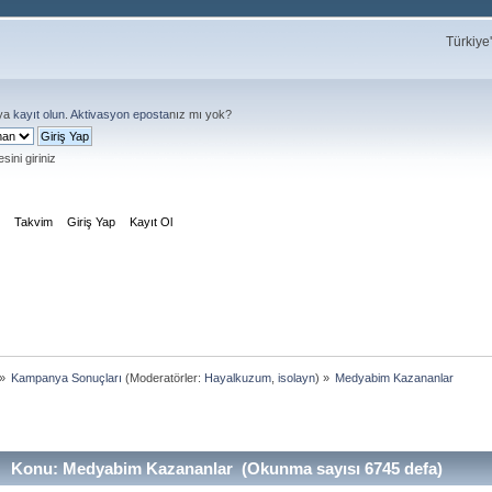
Türkiye
ya
kayıt olun
.
Aktivasyon eposta
nız mı yok?
sini giriniz
m
Takvim
Giriş Yap
Kayıt Ol
»
Kampanya Sonuçları
(Moderatörler:
Hayalkuzum
,
isolayn
) »
Medyabim Kazananlar
Konu: Medyabim Kazananlar (Okunma sayısı 6745 defa)