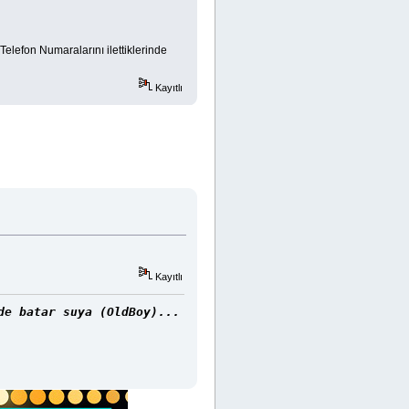
elefon Numaralarını ilettiklerinde
Kayıtlı
Kayıtlı
de batar suya (OldBoy)...