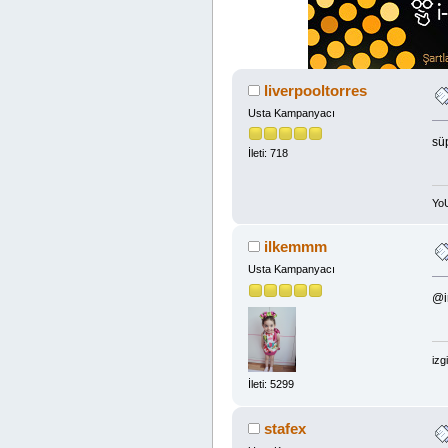
liverpooltorres
Usta Kampanyacı
sü
İleti: 718
Yo
ilkemmm
Usta Kampanyacı
@i
izg
İleti: 5299
stafex