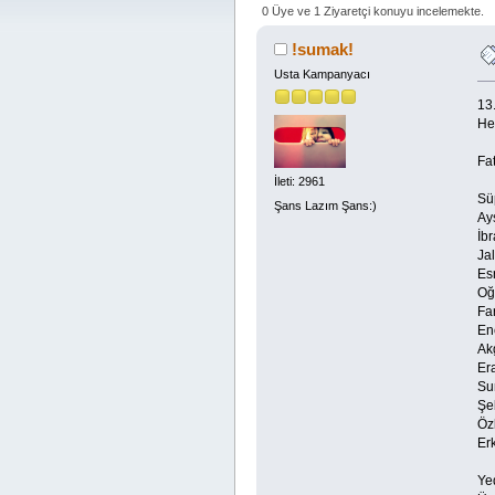
0 Üye ve 1 Ziyaretçi konuyu incelemekte.
!sumak!
Usta Kampanyacı
13
He
Fa
İleti: 2961
Sü
Şans Lazım Şans:)
Ay
İb
Ja
Es
Oğ
Fa
En
Ak
Er
Su
Şe
Öz
Erk
Yed