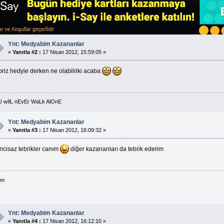
Ynt: Medyabim Kazananlar
«
Yanıtla #2 :
17 Nisan 2012, 15:59:05 »
priz hedyie derken ne olabilriki acaba
U wİlL nEvEr WaLk AlOnE
Ynt: Medyabim Kazananlar
«
Yanıtla #3 :
17 Nisan 2012, 16:09:32 »
ncisaz tebrikler canım
diğer kazananları da tebrik ederim
im
Ynt: Medyabim Kazananlar
«
Yanıtla #4 :
17 Nisan 2012, 16:12:10 »