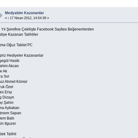
Medyabim Kazananlar
«
:
17 Nisan 2012, 14:54:39 »
. Yıl Şerefine Çekilişte Facebook Sayfası Beğenenlerden
diye Kazanan Talihliler
tma Oğuz Tablet PC
priz Hediyeler Kazananlar
şegül Hasib
rahim Akcan
le Ak
ra Svr
uz Ahmet Kömür
ruk Özel
es Ersy
g Dizayn
ay Şahin
na Aybakan
bnem Sapan
lem Ballı
in Ilguzer
ek Talihli