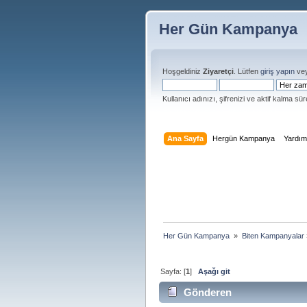
Her Gün Kampanya
Hoşgeldiniz
Ziyaretçi
. Lütfen
giriş yapın
ve
Kullanıcı adınızı, şifrenizi ve aktif kalma süre
Ana Sayfa
Hergün Kampanya
Yardı
Her Gün Kampanya 
»
Biten Kampanyalar
Sayfa: [
1
]
Aşağı git
Gönderen