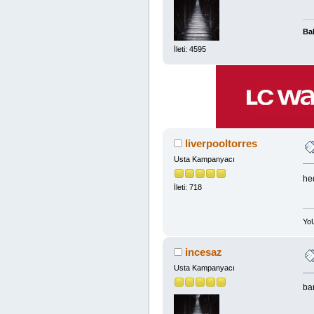
Bal
İleti: 4595
liverpooltorres
Usta Kampanyacı
he
İleti: 718
Yo
incesaz
Usta Kampanyacı
ba