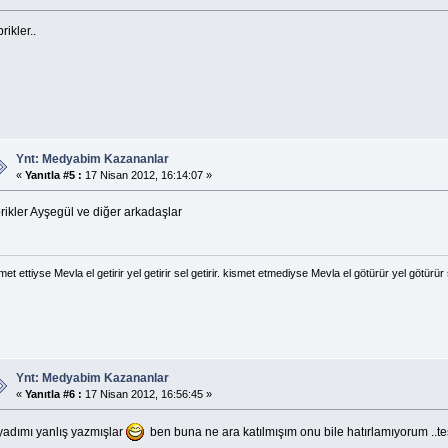
rikler..
Ynt: Medyabim Kazananlar
«
Yanıtla #5 :
17 Nisan 2012, 16:14:07 »
rikler Ayşegül ve diğer arkadaşlar
met ettiyse Mevla el getirir yel getirir sel getirir. kismet etmediyse Mevla el götürür yel götürür 
Ynt: Medyabim Kazananlar
«
Yanıtla #6 :
17 Nisan 2012, 16:56:45 »
yadımı yanlış yazmışlar
ben buna ne ara katılmışım onu bile hatırlamıyorum ..te