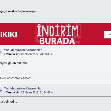
ığa,denizden başkası azaptır.
Ynt: Medyabim Kazananlar
«
Yanıtla #7 :
28 Nisan 2012, 20:23:38 »
diyesi gelen oldumu
U wİlL nEvEr WaLk AlOnE
Ynt: Medyabim Kazananlar
«
Yanıtla #8 :
28 Nisan 2012, 21:34:42 »
na gelmedi...