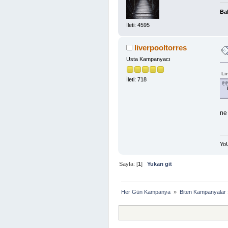
Bal
İleti: 4595
liverpooltorres
Usta Kampanyacı
Li
İleti: 718
ne
Yo
Sayfa: [
1
]
Yukarı git
Her Gün Kampanya 
»
Biten Kampanyalar