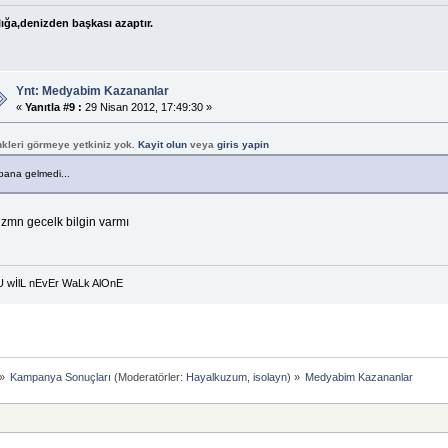
ığa,denizden başkası azaptır.
Ynt: Medyabim Kazananlar
«
Yanıtla #9 :
29 Nisan 2012, 17:49:30 »
nkleri görmeye yetkiniz yok.
Kayit olun
veya
giris yapin
bana gelmedi...
 zmn gecelk bilgin varmı
U wİlL nEvEr WaLk AlOnE
»
Kampanya Sonuçları
(Moderatörler:
Hayalkuzum
,
isolayn
) »
Medyabim Kazananlar