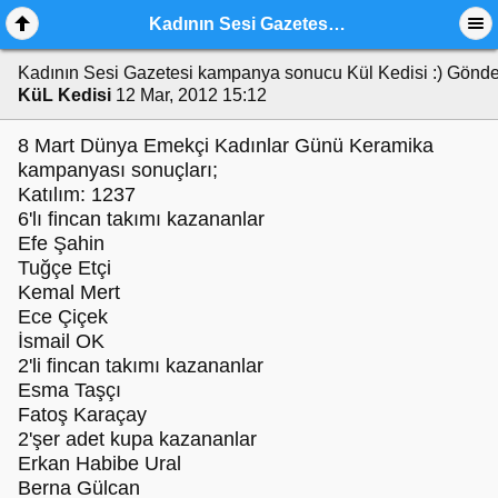
Kadının Sesi Gazetesi kampanya sonucu Kül Kedisi :)
Kadının Sesi Gazetesi kampanya sonucu Kül Kedisi :)
Gönde
KüL Kedisi
12 Mar, 2012 15:12
‎8 Mart Dünya Emekçi Kadınlar Günü Keramika
kampanyası sonuçları;
Katılım: 1237
6'lı fincan takımı kazananlar
Efe Şahin
Tuğçe Etçi
Kemal Mert
Ece Çiçek
İsmail OK
2'li fincan takımı kazananlar
Esma Taşçı
Fatoş Karaçay
2'şer adet kupa kazananlar
Erkan Habibe Ural
Berna Gülcan