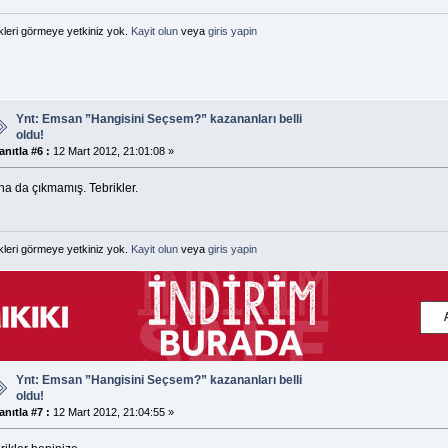
kleri görmeye yetkiniz yok.
Kayit olun
veya
giris yapin
Ynt: Emsan ”Hangisini Seçsem?” kazananları belli
oldu!
anıtla #6 :
12 Mart 2012, 21:01:08 »
na da çıkmamış. Tebrikler.
kleri görmeye yetkiniz yok.
Kayit olun
veya
giris yapin
Ynt: Emsan ”Hangisini Seçsem?” kazananları belli
oldu!
anıtla #7 :
12 Mart 2012, 21:04:55 »