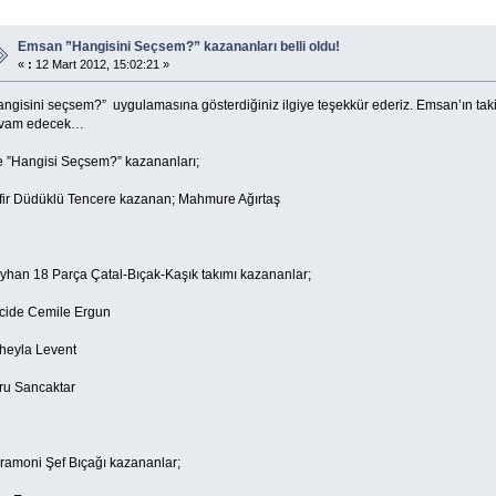
Emsan ”Hangisini Seçsem?” kazananları belli oldu!
«
:
12 Mart 2012, 15:02:21 »
ngisini seçsem?” uygulamasına gösterdiğiniz ilgiye teşekkür ederiz. Emsan’ın takip
vam edecek…
te ”Hangisi Seçsem?” kazananları;
fir Düdüklü Tencere kazanan; Mahmure Ağırtaş
yhan 18 Parça Çatal-Bıçak-Kaşık takımı kazananlar;
cide Cemile Ergun
heyla Levent
ru Sancaktar
ramoni Şef Bıçağı kazananlar;