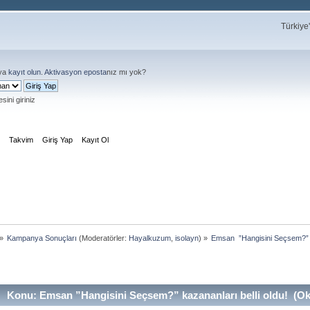
Türkiye
ya
kayıt olun
.
Aktivasyon eposta
nız mı yok?
sini giriniz
m
Takvim
Giriş Yap
Kayıt Ol
»
Kampanya Sonuçları
(Moderatörler:
Hayalkuzum
,
isolayn
) »
Emsan  ”Hangisini Seçsem?” k
Konu: Emsan ”Hangisini Seçsem?” kazananları belli oldu! (Ok