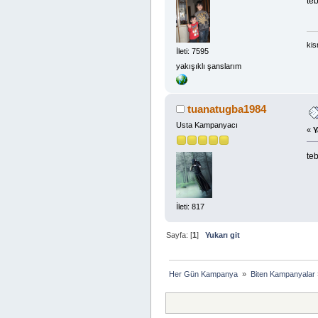
teb
kis
İleti: 7595
yakışıklı şanslarım
tuanatugba1984
Usta Kampanyacı
«
Y
te
İleti: 817
Sayfa: [
1
]
Yukarı git
Her Gün Kampanya 
»
Biten Kampanyalar