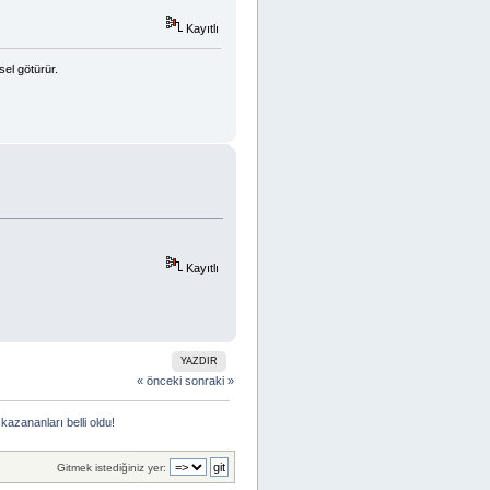
Kayıtlı
sel götürür.
Kayıtlı
YAZDIR
« önceki
sonraki »
azananları belli oldu!
Gitmek istediğiniz yer: