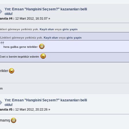
Ynt: Emsan ”Hangisini Seçsem?” kazananları belli
oldu!
anıtla #4 :
12 Mart 2012, 16:31:07 »
nkleri görmeye yetkiniz yok.
Kayit olun
veya
giris yapin
Linkleri görmeye yetkiniz yok.
Kayit olun
veya
giris yapin
hera galiba gene tebrikler
Evet o benim teşekkür ederim
rikler
im
Ynt: Emsan ”Hangisini Seçsem?” kazananları belli
oldu!
anıtla #5 :
12 Mart 2012, 20:22:26 »
kmamış