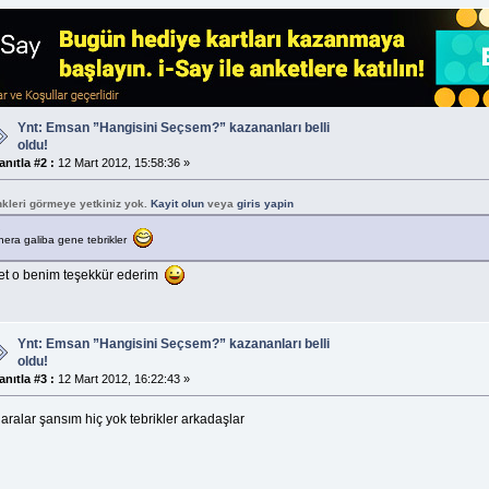
Ynt: Emsan ”Hangisini Seçsem?” kazananları belli
oldu!
anıtla #2 :
12 Mart 2012, 15:58:36 »
nkleri görmeye yetkiniz yok.
Kayit olun
veya
giris yapin
hera galiba gene tebrikler
et o benim teşekkür ederim
Ynt: Emsan ”Hangisini Seçsem?” kazananları belli
oldu!
anıtla #3 :
12 Mart 2012, 16:22:43 »
aralar şansım hiç yok tebrikler arkadaşlar