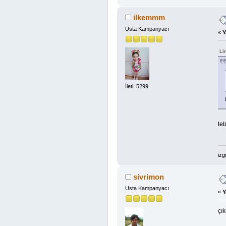
ilkemmm
Usta Kampanyacı
«
Y
Li
İleti: 5299
teb
izg
sivrimon
Usta Kampanyacı
«
Y
çı