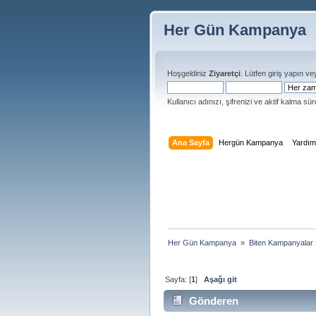
Her Gün Kampanya
Hoşgeldiniz
Ziyaretçi
. Lütfen
giriş yapın
ve
Kullanıcı adınızı, şifrenizi ve aktif kalma süre
Ana Sayfa
Hergün Kampanya
Yardı
Her Gün Kampanya 
»
Biten Kampanyalar
Sayfa: [
1
]
Aşağı git
Gönderen