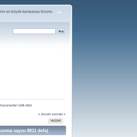
'nin en büyük kampanya forumu
azananları belli oldu!
« önceki
sonraki »
YAZDIR
unma sayısı 9811 defa)