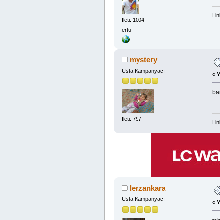
Lin
İleti: 1004
ertu
mystery
Usta Kampanyacı
«
Y
ba
İleti: 797
Lin
lerzankara
Usta Kampanyacı
«
Y