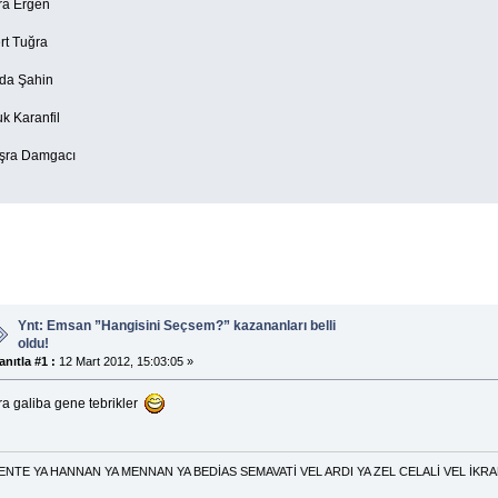
ra Ergen
rt Tuğra
da Şahin
k Karanfil
şra Damgacı
Ynt: Emsan ”Hangisini Seçsem?” kazananları belli
oldu!
anıtla #1 :
12 Mart 2012, 15:03:05 »
ra galiba gene tebrikler
 HANNAN YA MENNAN YA BEDİAS SEMAVATİ VEL ARDI YA ZEL CELALİ VEL İKRAM