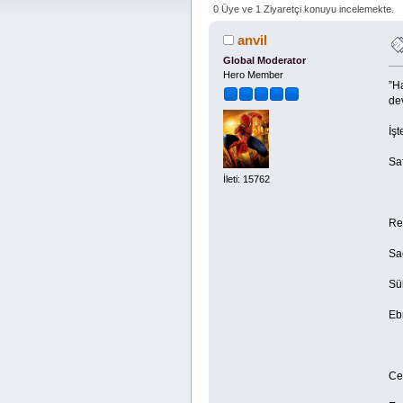
0 Üye ve 1 Ziyaretçi konuyu incelemekte.
anvil
Global Moderator
Hero Member
”Ha
de
İş
Sa
İleti: 15762
Re
Sa
Sü
Eb
Ce