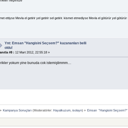
rikler hepinize
met ettiyse Mevla el getirir yel getirir sel getirir. kismet etmediyse Mevla el götürür yel götürür 
Ynt: Emsan ”Hangisini Seçsem?” kazananları belli
oldu!
anıtla #8 :
12 Mart 2012, 22:55:18 »
brikler yokum yine bunuda cok istemiştimmm....
»
Kampanya Sonuçları
(Moderatörler:
Hayalkuzum
,
isolayn
) »
Emsan  ”Hangisini Seçsem?” k