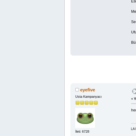
Es
Me
Se
Ufu
Bü
eyefive
Usta Kampanyacı
«
Y
he
DÜNYA-AHİRET MADDİ-MANEVİ BOL RIZIK İÇİN TESPİH:LA İLAHE İLLA ENTE YA
İleti: 6728