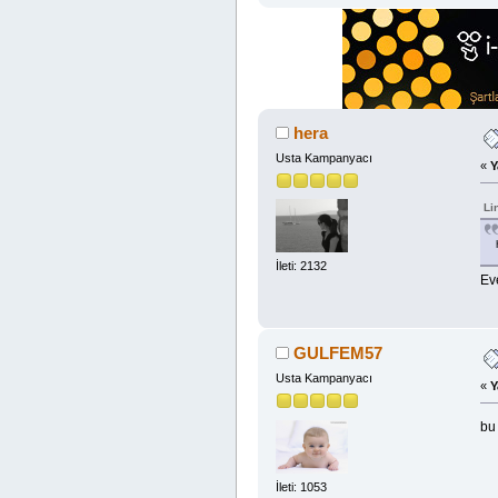
hera
Usta Kampanyacı
«
Y
Li
İleti: 2132
Ev
GULFEM57
Usta Kampanyacı
«
Y
bu 
İleti: 1053