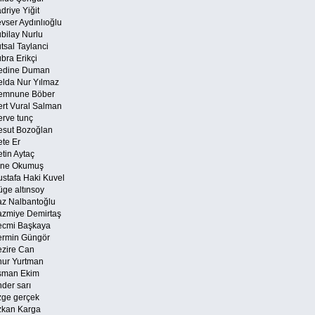
driye Yiğit
vser Aydınlıoğlu
bilay Nurlu
tsal Taylanci
bra Erikçi
dine Duman
lda Nur Yılmaz
mnune Böber
rt Vural Salman
rve tunç
sut Bozoğlan
te Er
tin Aytaç
ne Okumuş
stafa Haki Kuvel
ge altınsoy
z Nalbantoğlu
zmiye Demirtaş
cmi Başkaya
rmin Güngör
zire Can
ur Yurtman
man Ekim
der sarı
ge gerçek
kan Karga