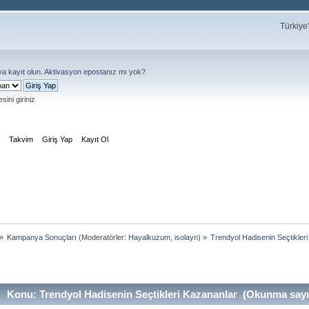
Türkiye
ya
kayıt olun
.
Aktivasyon eposta
nız mı yok?
sini giriniz
m
Takvim
Giriş Yap
Kayıt Ol
»
Kampanya Sonuçları
(Moderatörler:
Hayalkuzum
,
isolayn
) »
Trendyol Hadisenin Seçtikler
Konu: Trendyol Hadisenin Seçtikleri Kazananlar (Okunma sayıs