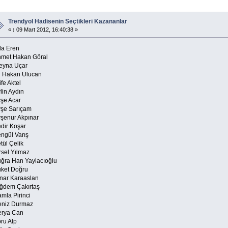
Trendyol Hadisenin Seçtikleri Kazananlar
«
:
09 Mart 2012, 16:40:38 »
a Eren
met Hakan Göral
eyna Uçar
i Hakan Ulucan
fe Aktel
lin Aydın
şe Acar
şe Sarıçam
şenur Akpınar
dir Koşar
ngül Varış
tül Çelik
rsel Yılmaz
ğra Han Yaylacıoğlu
ket Doğru
nar Karaaslan
ğdem Çakırtaş
mla Pirinci
niz Durmaz
rya Can
ru Alp