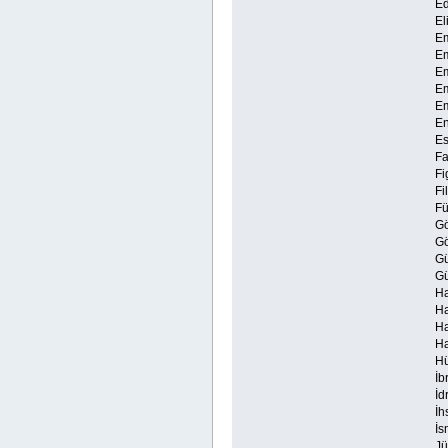
Ed
Eli
Em
Eme
Em
Em
Em
En
Es
Fa
Fi
Fi
Fü
Gö
Gö
Gü
Gü
Ha
Ha
Ha
Ha
Hü
İb
İd
İh
İsm
Jü