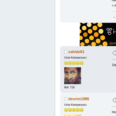
he
«
S
.
zahide61
Usta Kampanyacı
1t
İleti: 718
devrim1986
Usta Kampanyacı
He