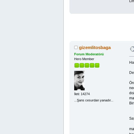
Lin
gizemlitosbaga
Forum Moderatörü
Hero Member
Ha
De
Ön
ned
do
İleti: 14274
mai
...Şans cesurdan yanadır...
Bir
Sa
ma