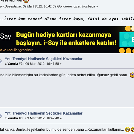
rkese tebrikler
on Düzenleme: 09 Mart 2012, 16:41:39 Gönderen: gizemlitosbaga
»
..İster kum tanesi olsun ister kaya, ikisi de aynı şekil
Ynt: Trendyol Hadisenin Seçtikleri Kazananlar
«
Yanıtla #2 :
09 Mart 2012, 16:41:58 »
ane bile bilememişim bu kadınlardan gününden nefret ettim uğursuz geldi bana
Ynt: Trendyol Hadisenin Seçtikleri Kazananlar
«
Yanıtla #3 :
09 Mart 2012, 16:42:40 »
lal kanka Smile..Teşekkürler bu müjde senden bana ...Kazananları kutlarım...