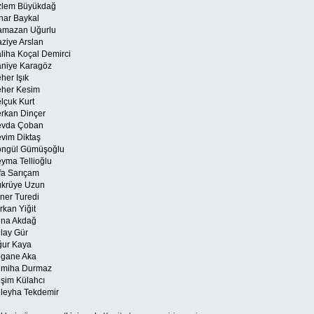
lem Büyükdağ
nar Baykal
mazan Uğurlu
ziye Arslan
liha Koçal Demirci
niye Karagöz
her Işık
her Kesim
lçuk Kurt
rkan Dinçer
vda Çoban
vim Diktaş
ngül Gümüşoğlu
yma Tellioğlu
fa Sarıçam
krüye Uzun
ner Turedi
rkan Yiğit
na Akdağ
lay Gür
ur Kaya
gane Aka
miha Durmaz
şim Külahcı
leyha Tekdemir