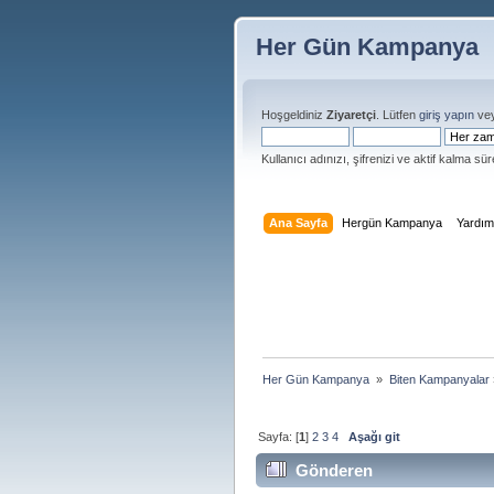
Her Gün Kampanya
Hoşgeldiniz
Ziyaretçi
. Lütfen
giriş yapın
ve
Kullanıcı adınızı, şifrenizi ve aktif kalma süre
Ana Sayfa
Hergün Kampanya
Yardı
Her Gün Kampanya 
»
Biten Kampanyalar
Sayfa: [
1
]
2
3
4
Aşağı git
Gönderen