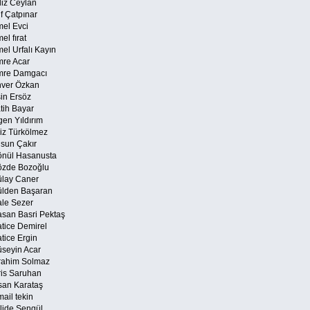
iz Ceylan
f Çatpınar
el Evci
l fırat
el Urfalı Kayın
re Acar
re Damgacı
ver Özkan
in Ersöz
tih Bayar
gen Yıldırım
liz Türkölmez
sun Çakır
nül Hasanusta
zde Bozoğlu
lay Caner
lden Başaran
le Sezer
san Basri Pektaş
tice Demirel
tice Ergin
seyin Acar
rahim Solmaz
ris Saruhan
san Karataş
ail tekin
lide Şengül