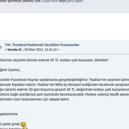
kleri görmeye yetkiniz yok.
Kayit olun
veya
giris yapin
Ynt: Trendyol Hadisenin Seçtikleri Kazananlar
«
Yanıtla #1 :
09 Mart 2012, 16:41:22 »
dise'nin seçimini tahmin ederek 40 TL hediye çeki kazandın, tebrikler!
ğerli Üyemiz,
celikle Facebook Hayran sayfamızda gerçekleştirdiğimiz ‘Hadise’nin seçimini tahmin
eniyle teşekkür ederiz. Hadise’nin Milla by trendyol butiğinden facebook yarışmamı
ğru tahmin ederek 30 gün boyunca geçerli 40 TL değerinde hediye çeki kazandınız, 
linize bağlı üyeliğinize gün içerisinde tanımlanacaktır. Hediye çekinizi keyifli alışve
birinden özel sürprizlerimiz için takipte kalın!
ygılarımızla
il geldi şimdi