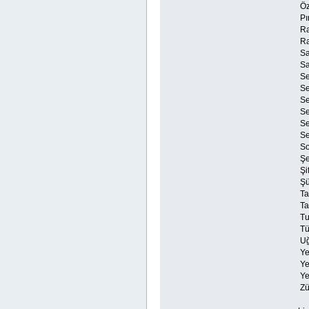
Öz
Pı
Ra
Ra
Sa
Sa
Se
Se
Se
Se
Se
Se
So
Şe
Şi
Şü
Ta
Ta
Tu
Tü
Uğ
Ye
Ye
Ye
Zü