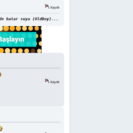
Kayıtlı
de batar suya (OldBoy)...
Kayıtlı