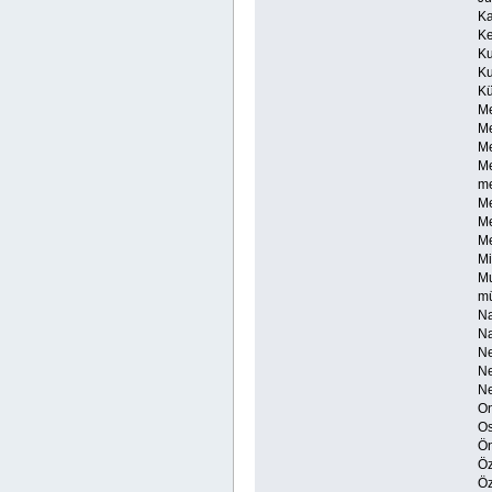
Ka
Ke
Ku
Ku
Kü
Me
Me
Me
Me
me
Me
Me
Me
Mi
Mu
mü
Na
Na
Ne
Ne
Ne
On
Os
Ön
Öz
Öz