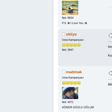
İleti: 8834
P.S. ✿ I Love You..✿
okitya
Usta Kampanyacı
ben
İleti: 3847
Ka
madımak
Usta Kampanyacı
Bİ
İleti: 4071
KÖMÜR GÖZLÜ OĞLUM