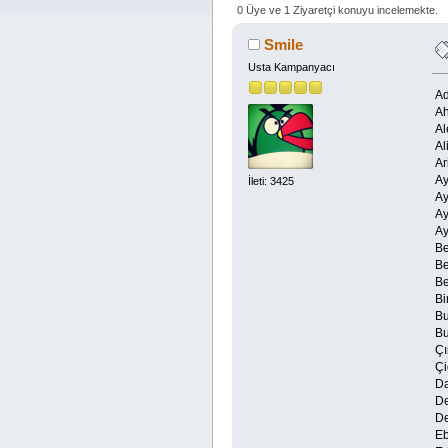
0 Üye ve 1 Ziyaretçi konuyu incelemekte.
Smile
Usta Kampanyacı
Ad
Ah
Al
Al
Ari
Ay
İleti: 3425
Ay
Ay
Ay
Be
Be
Be
Bi
Bu
Bu
Çı
Çi
Da
De
De
Eb