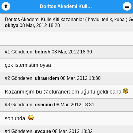
Doritos Akademi Kulis Kiti kazananlar ( havlu, terlik, kupa )
Doritos Akademi Kulis Kiti kazananlar ( havlu, terlik, kupa )
G
okitya
08 Mar, 2012 18:28
#1
Gönderen:
betush
08 Mar, 2012 18:30
çok istemiştim oysa
#2
Gönderen:
ultraerdem
08 Mar, 2012 18:30
Kazanmışım bu @oturanerdem uğurlu geldi bana
#3
Gönderen:
osecmu
08 Mar, 2012 18:31
sonunda
#4
Gönderen:
eycane
08 Mar, 2012 18:32