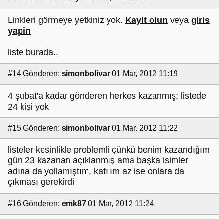
Linkleri görmeye yetkiniz yok.
Kayit olun
veya
giris
yapin
liste burada..
#14
Gönderen:
simonbolivar
01 Mar, 2012 11:19
4 şubat'a kadar gönderen herkes kazanmış; listede
24 kişi yok
#15
Gönderen:
simonbolivar
01 Mar, 2012 11:22
listeler kesinlikle problemli çünkü benim kazandığım
gün 23 kazanan açıklanmış ama başka isimler
adına da yollamıştım, katılım az ise onlara da
çıkması gerekirdi
#16
Gönderen:
emk87
01 Mar, 2012 11:24