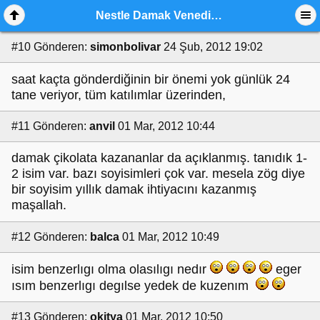
Nestle Damak Venedik Tatili Kazananlar
#10
Gönderen:
simonbolivar
24 Şub, 2012 19:02
saat kaçta gönderdiğinin bir önemi yok günlük 24
tane veriyor, tüm katılımlar üzerinden,
#11
Gönderen:
anvil
01 Mar, 2012 10:44
damak çikolata kazananlar da açıklanmış. tanıdık 1-
2 isim var. bazı soyisimleri çok var. mesela zög diye
bir soyisim yıllık damak ihtiyacını kazanmış
maşallah.
#12
Gönderen:
balca
01 Mar, 2012 10:49
isim benzerlıgı olma olasılıgı nedır
eger
ısım benzerlıgı degılse yedek de kuzenım
#13
Gönderen:
okitya
01 Mar, 2012 10:50