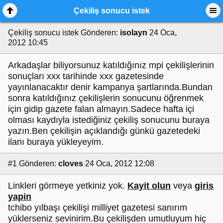
Çekiliş sonucu istek
Çekiliş sonucu istek
Gönderen:
isolayn
24 Oca,
2012 10:45
Arkadaşlar biliyorsunuz katıldığınız mpi çekilişlerinin
sonuçları xxx tarihinde xxx gazetesinde
yayınlanacaktır denir kampanya şartlarında.Bundan
sonra katıldığınız çekilişlerin sonucunu öğrenmek
için gidip gazete falan almayın.Sadece hafta içi
olması kaydıyla istediğiniz çekiliş sonucunu buraya
yazın.Ben çekilişin açıklandığı günkü gazetedeki
ilanı buraya yükleyeyim.
#1
Gönderen:
cloves
24 Oca, 2012 12:08
Linkleri görmeye yetkiniz yok.
Kayit olun
veya
giris
yapin
tchibo yılbaşı çekilişi milliyet gazetesi sanırım
yüklerseniz sevinirim.Bu çekilişden umutluyum hiç