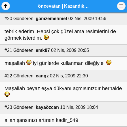
öncevatan | Kazandıklarım
#20
Gönderen:
gamzemehmet
02 Nis, 2009 19:56
tebrik ederim .Hepsi çok güzel ama resimlerini de
görmek isterdim.
#21
Gönderen:
emk87
02 Nis, 2009 20:05
maşallah
iyi günlerde kullanman dileğiyle
#22
Gönderen:
cangz
02 Nis, 2009 22:30
Maşallah beyaz eşya dükyanı açmısınızdır herhalde
#23
Gönderen:
kayaözcan
10 Nis, 2009 18:04
allah şansınızı artırsın kadir_549