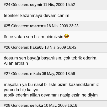
#24
Gönderen:
ceymir
11 Nis, 2009 15:52
tebrikler kazanmaya devam canım
#25
Gönderen:
¢яєαтσя
16 Nis, 2009 23:28
önce vatan sen bizim pirimizsin
#26
Gönderen:
hako65
18 Nis, 2009 16:42
dostum sen bayağı başarılısın. çok tebrik ederim.
Allah artırsın
#27
Gönderen:
nikals
06 May, 2009 18:56
maşallah ya bu nasıl bi liste bizim kazandıklarımız
yanında hiç kalıyo
tebrik ederim alllah devamını nasip etsin ne diyim
#28
Gönderen:
selluka
10 May, 2009 16:16