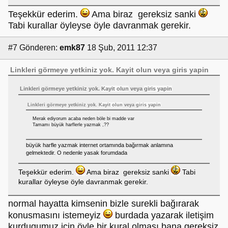
Teşekkür ederim.
Ama biraz gereksiz sanki
Tabi kurallar öyleyse öyle davranmak gerekir.
#7
Gönderen:
emk87
18 Şub, 2011 12:37
Linkleri görmeye yetkiniz yok.
Kayit olun
veya
giris yapin
Linkleri görmeye yetkiniz yok.
Kayit olun
veya
giris yapin
Linkleri görmeye yetkiniz yok.
Kayit olun
veya
giris yapin
Merak ediyorum acaba neden böle bi madde var
Tamamı büyük harflerle yazmak ,??
büyük harfle yazmak internet ortamında bağırmak anlamına
gelmektedir. O nedenle yasak forumdada
Teşekkür ederim.
Ama biraz gereksiz sanki
Tabi
kurallar öyleyse öyle davranmak gerekir.
normal hayatta kimsenin bizle surekli bağırarak
konusmasını istemeyiz
burdada yazarak iletişim
kurdugumuz için öyle bir kural olması bana gereksiz