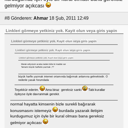
gelmiyor açıkcası
#8
Gönderen:
Ahmar
18 Şub, 2011 12:49
Linkleri görmeye yetkiniz yok.
Kayit olun
veya
giris yapin
Linkleri görmeye yetkiniz yok.
Kayit olun
veya
giris yapin
Linkleri görmeye yetkiniz yok.
Kayit olun
veya
giris yapin
Linkleri görmeye yetkiniz yok.
Kayit olun
veya
giris yapin
Merak ediyorum acaba neden böle bi madde var
Tamamı büyük harflerle yazmak ,??
büyük harfle yazmak internet ortamında bağırmak anlamına gelmektedir. O
nedenle yasak forumdada
Teşekkür ederim.
Ama biraz gereksiz sanki
Tabi kurallar
öyleyse öyle davranmak gerekir.
normal hayatta kimsenin bizle surekli bağırarak
konusmasını istemeyiz
burdada yazarak iletişim
kurdugumuz için öyle bir kural olması bana gereksiz
gelmiyor açıkcası