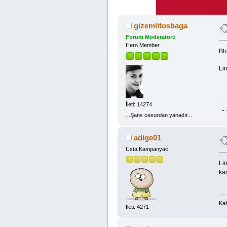
gizemlitosbaga
Forum Moderatörü
Hero Member
Blo
Lin
İleti: 14274
.
...Şans cesurdan yanadır...
adige01
Usta Kampanyacı
Lin
ka
Kal
İleti: 4271