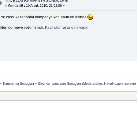
Ynt: BLOG KAMPANYA SONUÇLARI
«
Yanıtla #9 :
10 Aralık 2010, 21:02:06 »
erre cassi kazananlar kampanya konumun en altında
kleri görmeye yetkiniz yok.
Kayit olun
veya
giris yapin
»
Kampanya Sonuçları
»
Blog Kampanyaları Sonuçları
(Moderatörler:
Hayalkuzum
,
isolayn
)