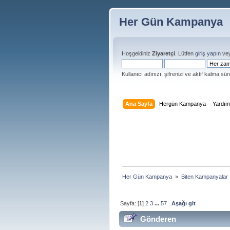
Her Gün Kampanya
Hoşgeldiniz
Ziyaretçi
. Lütfen
giriş yapın
ve
Kullanıcı adınızı, şifrenizi ve aktif kalma süre
Ana Sayfa
Hergün Kampanya
Yardı
Her Gün Kampanya 
»
Biten Kampanyalar
Sayfa: [
1
]
2
3
...
57
Aşağı git
Gönderen