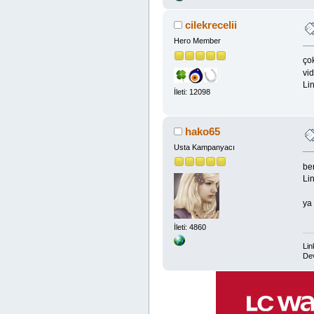
cilekrecelii
Hero Member
ço
vi
Lin
İleti: 12098
hako65
Usta Kampanyacı
be
Lin
ya
İleti: 4860
Lin
Dev