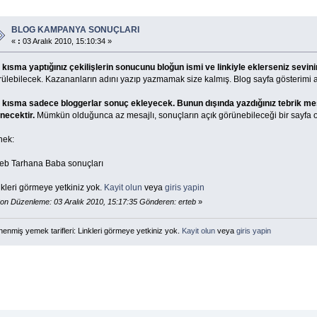
BLOG KAMPANYA SONUÇLARI
«
:
03 Aralık 2010, 15:10:34 »
 kısma yaptığınız çekilişlerin sonucunu bloğun ismi ve linkiyle eklerseniz sevini
rülebilecek. Kazananların adını yazıp yazmamak size kalmış. Blog sayfa gösterimi a
 kısma sadece bloggerlar sonuç ekleyecek. Bunun dışında yazdığınız tebrik mes
inecektir.
Mümkün olduğunca az mesajlı, sonuçların açık görünebileceği bir sayfa ol
nek:
teb Tarhana Baba sonuçları
kleri görmeye yetkiniz yok.
Kayit olun
veya
giris yapin
on Düzenleme: 03 Aralık 2010, 15:17:35 Gönderen: erteb
»
enmiş yemek tarifleri: Linkleri görmeye yetkiniz yok.
Kayit olun
veya
giris yapin