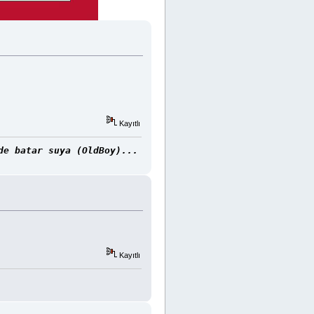
Kayıtlı
de batar suya (OldBoy)...
Kayıtlı