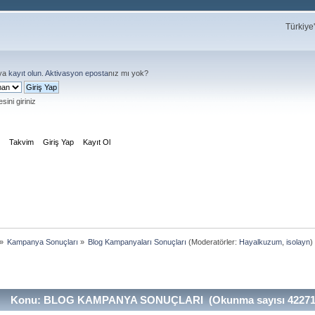
Türkiye
ya
kayıt olun
.
Aktivasyon eposta
nız mı yok?
sini giriniz
m
Takvim
Giriş Yap
Kayıt Ol
»
Kampanya Sonuçları
»
Blog Kampanyaları Sonuçları
(Moderatörler:
Hayalkuzum
,
isolayn
)
Konu: BLOG KAMPANYA SONUÇLARI (Okunma sayısı 422715