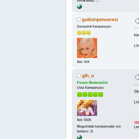
bıRakaMaZ !....
gulininpenceresi
Deneyimli Kampanyacı
ka
Lin
İleti: 434
glh_n
Forum Moderatörü
Usta Kampanyacı
St
Lin
İleti: 5505
YE
Blogumdaki kampanyalar sizi
Lin
beklerrr :D