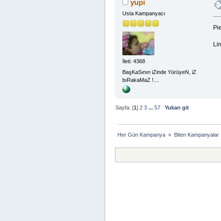
yupi
Usta Kampanyacı
Pi
Lin
İleti: 4368
BaşKaSının iZinde YürüyeN, iZ
bıRakaMaZ !....
Sayfa: [
1
]
2
3
...
57
Yukarı git
Her Gün Kampanya 
»
Biten Kampanyalar