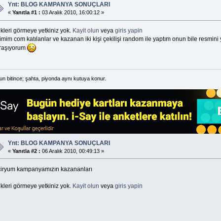
Ynt: BLOG KAMPANYA SONUÇLARI
«
Yanıtla #1 :
03 Aralık 2010, 16:00:12 »
kleri görmeye yetkiniz yok.
Kayit olun
veya
giris yapin
imim com katılanlar ve kazanan iki kişi çekilişi random ile yaptım onun bile resmini y
raşıyorum
n bitince; şahta, piyonda aynı kutuya konur.
Ynt: BLOG KAMPANYA SONUÇLARI
«
Yanıtla #2 :
06 Aralık 2010, 00:49:13 »
ciryum kampanyamızın kazananları
kleri görmeye yetkiniz yok.
Kayit olun
veya
giris yapin