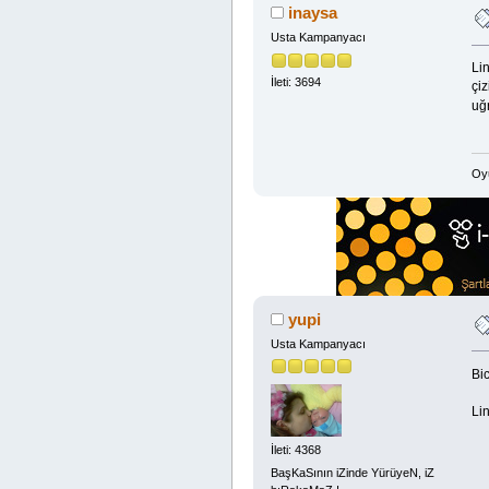
inaysa
Usta Kampanyacı
Lin
İleti: 3694
çiz
uğ
Oyu
yupi
Usta Kampanyacı
Bi
Lin
İleti: 4368
BaşKaSının iZinde YürüyeN, iZ