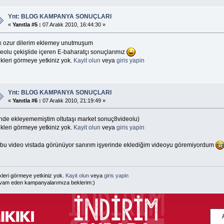
Ynt: BLOG KAMPANYA SONUÇLARI
«
Yanıtla #5 :
07 Aralık 2010, 16:44:30 »
k ozur dilerim eklemey unutmuşum
deolu çekişlide içeren E-baharatçı sonuçlarımız
kleri görmeye yetkiniz yok.
Kayit olun
veya
giris yapin
Ynt: BLOG KAMPANYA SONUÇLARI
«
Yanıtla #6 :
07 Aralık 2010, 21:19:49 »
nde ekleyememiştim oltutaşı market sonuç8videolu)
kleri görmeye yetkiniz yok.
Kayit olun
veya
giris yapin
 bu video vistada görünüyor sanırım işyerinde eklediğim videoyu göremiyordum
kleri görmeye yetkiniz yok.
Kayit olun
veya
giris yapin
am eden kampanyalarımıza beklerim:)