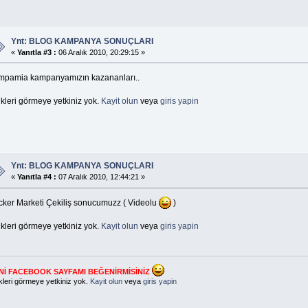
Ynt: BLOG KAMPANYA SONUÇLARI
«
Yanıtla #3 :
06 Aralık 2010, 20:29:15 »
mpamia kampanyamızın kazananları..
kleri görmeye yetkiniz yok.
Kayit olun
veya
giris yapin
Ynt: BLOG KAMPANYA SONUÇLARI
«
Yanıtla #4 :
07 Aralık 2010, 12:44:21 »
icker Marketi Çekiliş sonucumuzz ( Videolu
)
kleri görmeye yetkiniz yok.
Kayit olun
veya
giris yapin
Nİ FACEBOOK SAYFAMI BEĞENİRMİSİNİZ
kleri görmeye yetkiniz yok.
Kayit olun
veya
giris yapin