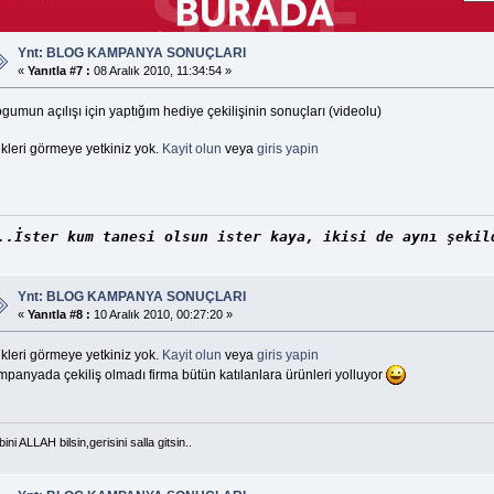
Ynt: BLOG KAMPANYA SONUÇLARI
«
Yanıtla #7 :
08 Aralık 2010, 11:34:54 »
gumun açılışı için yaptığım hediye çekilişinin sonuçları (videolu)
kleri görmeye yetkiniz yok.
Kayit olun
veya
giris yapin
..İster kum tanesi olsun ister kaya, ikisi de aynı şekil
Ynt: BLOG KAMPANYA SONUÇLARI
«
Yanıtla #8 :
10 Aralık 2010, 00:27:20 »
kleri görmeye yetkiniz yok.
Kayit olun
veya
giris yapin
mpanyada çekiliş olmadı firma bütün katılanlara ürünleri yolluyor
bini ALLAH bilsin,gerisini salla gitsin..