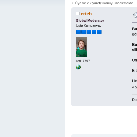
0 Üye ve 2 Ziyaretçi konuyu incelemekte.
erteb
Global Moderator
Usta Kampanyacı
Bu
gö
Bu
sil
Ör
İleti: 7797
Er
Lin
«
S
Den