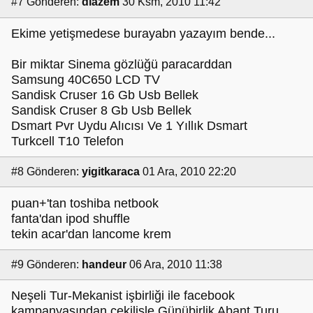
#7
Gönderen:
diazem
30 Ksm, 2010 11:42
Ekime yetişmedese burayabn yazayım bende...
Bir miktar Sinema gözlüğü paracarddan
Samsung 40C650 LCD TV
Sandisk Cruser 16 Gb Usb Bellek
Sandisk Cruser 8 Gb Usb Bellek
Dsmart Pvr Uydu Alıcısı Ve 1 Yıllık Dsmart
Turkcell T10 Telefon
#8
Gönderen:
yigitkaraca
01 Ara, 2010 22:20
puan+'tan toshiba netbook
fanta'dan ipod shuffle
tekin acar'dan lancome krem
#9
Gönderen:
handeur
06 Ara, 2010 11:38
Neşeli Tur-Mekanist işbirliği ile facebook
kampanyasından çekilişle Günübirlik Abant Turu