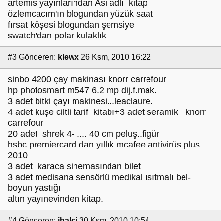
artemis yayınlarından Asi adlı kitap
özlemcacım'ın blogundan yüzük saat
fırsat köşesi blogundan şemsiye
swatch'dan polar kulaklık
#3
Gönderen:
klewx
26 Ksm, 2010 16:22
sinbo 4200 çay makinası knorr carrefour
hp photosmart m547 6.2 mp dij.f.mak.
3 adet bitki çayı makinesi...leaclaure.
4 adet kuşe ciltli tarif kitabı+3 adet seramik knorr
carrefour
20 adet shrek 4- .... 40 cm peluş..figür
hsbc premiercard dan yıllık mcafee antivirüs plus
2010
3 adet karaca sinemasından bilet
3 adet medisana sensörlü medikal ısıtmalı bel-
boyun yastığı
altın yayınevinden kitap.
#4
Gönderen:
ibalci
30 Ksm, 2010 10:54