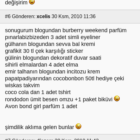
değişirim
#6
Gönderen:
xcelis
30 Ksm, 2010 11:36
sonugurum blogundan burberry weekend parfüm
pınarlabizbizeden 3 adet simli eyeliner
gülhanın blogundan sevva bal kremi
grafikit 30 tl çek karşılığı sticker
gülinin blogundan dekoratif duvar saati
sihirli elmalardan 4 adet elma
emir talhanın blogundan incitozu krem
papatpadiyarından cocobonbon 50tl hediye çeki
wiskas takvim
coco cola dan 1 adet tshirt
rondodon ümit besen omzu +1 paket biküvi
Avon bond girl parfüm 1 adet
şimdilik aklıma gelen bunlar