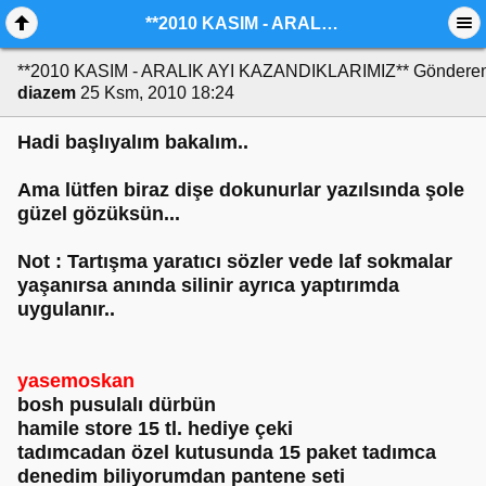
**2010 KASIM - ARALIK AYI KAZANDIKLARIMIZ**
**2010 KASIM - ARALIK AYI KAZANDIKLARIMIZ**
Gönderen
diazem
25 Ksm, 2010 18:24
Hadi başlıyalım bakalım..
Ama lütfen biraz dişe dokunurlar yazılsında şole
güzel gözüksün...
Not : Tartışma yaratıcı sözler vede laf sokmalar
yaşanırsa anında silinir ayrıca yaptırımda
uygulanır..
yasemoskan
bosh pusulalı dürbün
hamile store 15 tl. hediye çeki
tadımcadan özel kutusunda 15 paket tadımca
denedim biliyorumdan pantene seti