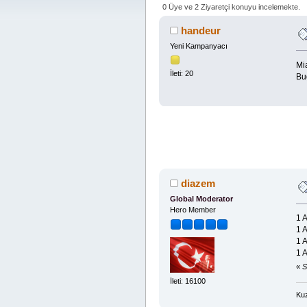
0 Üye ve 2 Ziyaretçi konuyu incelemekte.
handeur
Yeni Kampanyacı
Mi
İleti: 20
Bu
diazem
Global Moderator
Hero Member
1 
1 
1 
1 
«
S
İleti: 16100
Kuz