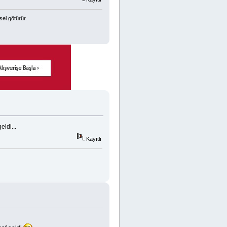
sel götürür.
ldi...
Kayıtlı