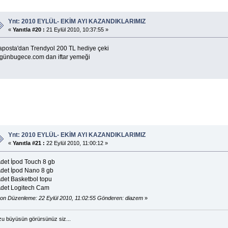
Ynt: 2010 EYLÜL- EKİM AYI KAZANDIKLARIMIZ
«
Yanıtla #20 :
21 Eylül 2010, 10:37:55 »
aposta'dan Trendyol 200 TL hediye çeki
günbugece.com dan iftar yemeği
Ynt: 2010 EYLÜL- EKİM AYI KAZANDIKLARIMIZ
«
Yanıtla #21 :
22 Eylül 2010, 11:00:12 »
Adet İpod Touch 8 gb
Adet İpod Nano 8 gb
Adet Basketbol topu
Adet Logitech Cam
on Düzenleme: 22 Eylül 2010, 11:02:55 Gönderen: diazem
»
u büyüsün görürsünüz siz...