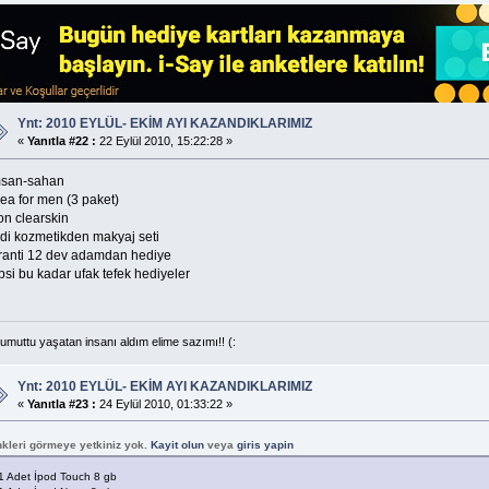
Ynt: 2010 EYLÜL- EKİM AYI KAZANDIKLARIMIZ
«
Yanıtla #22 :
22 Eylül 2010, 15:22:28 »
san-sahan
ea for men (3 paket)
on clearskin
ydi kozmetikden makyaj seti
ranti 12 dev adamdan hediye
si bu kadar ufak tefek hediyeler
 umuttu yaşatan insanı aldım elime sazımı!! (:
Ynt: 2010 EYLÜL- EKİM AYI KAZANDIKLARIMIZ
«
Yanıtla #23 :
24 Eylül 2010, 01:33:22 »
nkleri görmeye yetkiniz yok.
Kayit olun
veya
giris yapin
1 Adet İpod Touch 8 gb