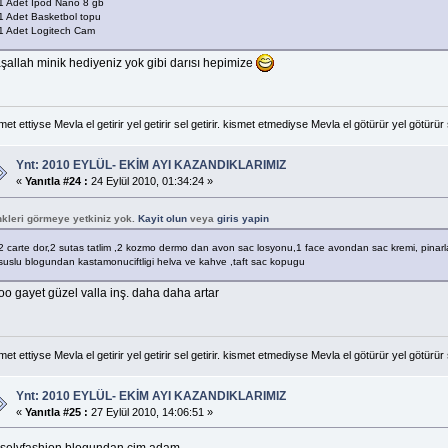
1 Adet İpod Nano 8 gb
1 Adet Basketbol topu
1 Adet Logitech Cam
şallah minik hediyeniz yok gibi darısı hepimize
met ettiyse Mevla el getirir yel getirir sel getirir. kismet etmediyse Mevla el götürür yel götürür 
Ynt: 2010 EYLÜL- EKİM AYI KAZANDIKLARIMIZ
«
Yanıtla #24 :
24 Eylül 2010, 01:34:24 »
nkleri görmeye yetkiniz yok.
Kayit olun
veya
giris yapin
2 carte dor,2 sutas tatlim ,2 kozmo dermo dan avon sac losyonu,1 face avondan sac kremi, pinar
suslu blogundan kastamonuciftligi helva ve kahve ,taft sac kopugu
oo gayet güzel valla inş. daha daha artar
met ettiyse Mevla el getirir yel getirir sel getirir. kismet etmediyse Mevla el götürür yel götürür 
Ynt: 2010 EYLÜL- EKİM AYI KAZANDIKLARIMIZ
«
Yanıtla #25 :
27 Eylül 2010, 14:06:51 »