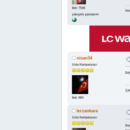
İleti: 7595
kis
yakışıklı şanslarım
nisan34
Usta Kampanyacı
bay
Çek
İleti: 984
lerzankara
Usta Kampanyacı
bu