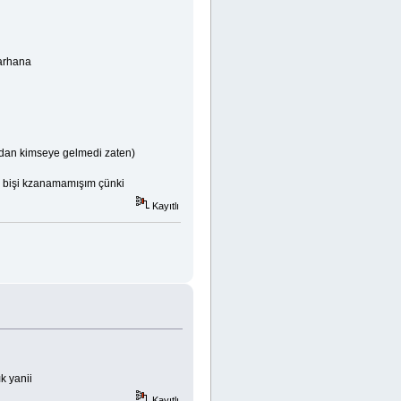
arhana
dan kimseye gelmedi zaten)
a bişi kzanamamışım çünki
Kayıtlı
k yanii
Kayıtlı