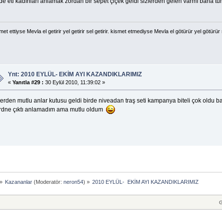
de eti kadınları anlamak zordan bir sepet çiçek geldi sizlerden gelen varmı bana tu
met ettiyse Mevla el getirir yel getirir sel getirir. kismet etmediyse Mevla el götürür yel götürür 
Ynt: 2010 EYLÜL- EKİM AYI KAZANDIKLARIMIZ
«
Yanıtla #29 :
30 Eylül 2010, 11:39:02 »
erden mutlu anlar kutusu geldi birde niveadan traş seti kampanya biteli çok oldu b
rdne çıktı anlamadım ama mutlu oldum
»
Kazananlar
(Moderatör:
neron54
) »
2010 EYLÜL-  EKİM AYI KAZANDIKLARIMIZ
G