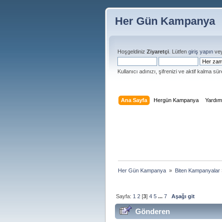
Her Gün Kampanya
Hoşgeldiniz
Ziyaretçi
. Lütfen
giriş yapın
ve
Kullanıcı adınızı, şifrenizi ve aktif kalma süre
Ana Sayfa
Hergün Kampanya
Yardı
Her Gün Kampanya 
»
Biten Kampanyalar
Sayfa:
1
2
[
3
]
4
5
...
7
Aşağı git
Gönderen