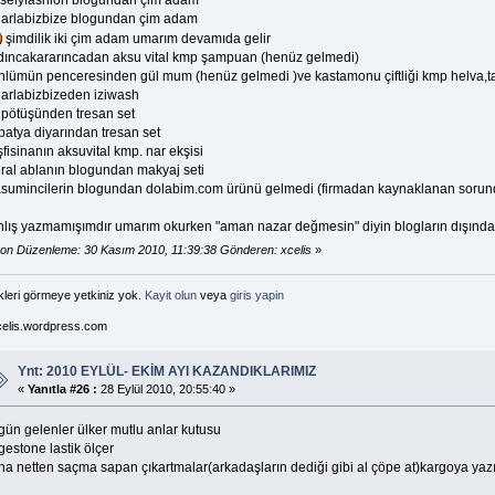
oselyfashion blogundan çim adam
narlabizbize blogundan çim adam
şimdilik iki çim adam umarım devamıda gelir
dıncakararıncadan aksu vital kmp şampuan (henüz gelmedi)
nlümün penceresinden gül mum (henüz gelmedi )ve kastamonu çiftliği kmp helva,t
narlabizbizeden iziwash
lpötüşünden tresan set
patya diyarından tresan set
fisinanın aksuvital kmp. nar ekşisi
ral ablanın blogundan makyaj seti
sumincilerin blogundan dolabim.com ürünü gelmedi (firmadan kaynaklanan sorun
nlış yazmamışımdır umarım okurken "aman nazar değmesin" diyin blogların dışınd
on Düzenleme: 30 Kasım 2010, 11:39:38 Gönderen: xcelis
»
kleri görmeye yetkiniz yok.
Kayit olun
veya
giris yapin
elis.wordpress.com
Ynt: 2010 EYLÜL- EKİM AYI KAZANDIKLARIMIZ
«
Yanıtla #26 :
28 Eylül 2010, 20:55:40 »
gün gelenler ülker mutlu anlar kutusu
gestone lastik ölçer
ha netten saçma sapan çıkartmalar(arkadaşların dediği gibi al çöpe at)kargoya yazı