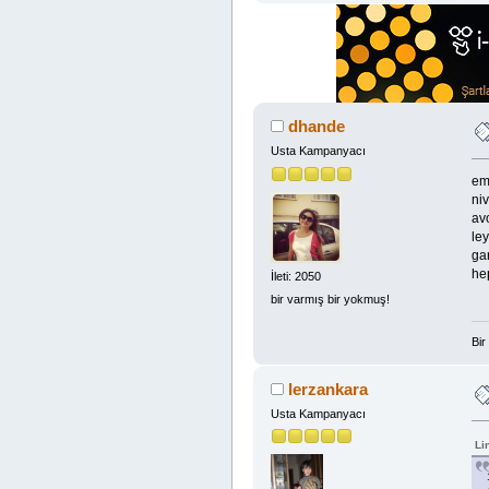
dhande
Usta Kampanyacı
em
niv
av
le
ga
hep
İleti: 2050
bir varmış bir yokmuş!
Bir
lerzankara
Usta Kampanyacı
Li