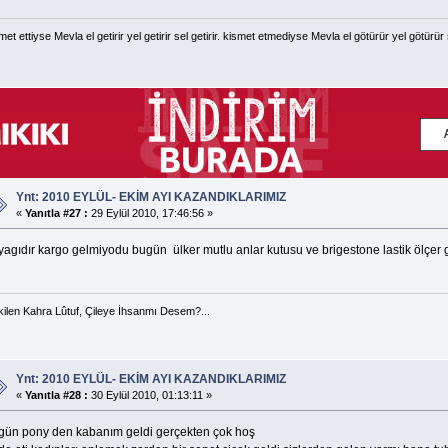
met ettiyse Mevla el getirir yel getirir sel getirir. kismet etmediyse Mevla el götürür yel götürür 
Ynt: 2010 EYLÜL- EKİM AYI KAZANDIKLARIMIZ
«
Yanıtla #27 :
29 Eylül 2010, 17:46:56 »
agıdır kargo gelmiyodu bugün ülker mutlu anlar kutusu ve brigestone lastik ölçer ge
ilen Kahra Lûtuf, Çileye İhsanmı Desem?...
Ynt: 2010 EYLÜL- EKİM AYI KAZANDIKLARIMIZ
«
Yanıtla #28 :
30 Eylül 2010, 01:13:11 »
gün pony den kabanım geldi gerçekten çok hoş