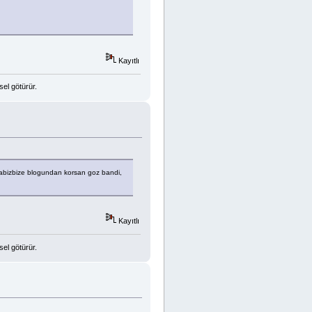
Kayıtlı
sel götürür.
labizbize blogundan korsan goz bandi,
Kayıtlı
sel götürür.