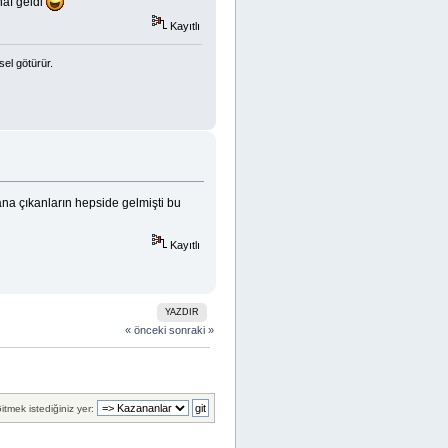
haf geldi
Kayıtlı
sel götürür.
ana çıkanların hepside gelmişti bu
Kayıtlı
YAZDIR
« önceki
sonraki »
itmek istediğiniz yer: