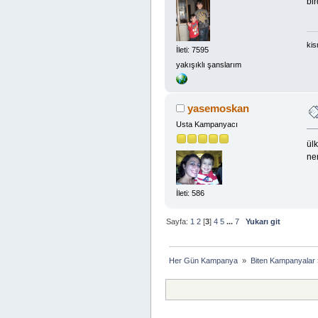
bir
kis
İleti: 7595
yakışıklı şanslarım
yasemoskan
Usta Kampanyacı
ülk
ne
İleti: 586
Sayfa:
1
2
[
3
]
4
5
...
7
Yukarı git
Her Gün Kampanya 
»
Biten Kampanyalar