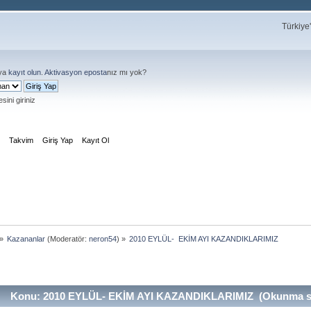
Türkiye
ya
kayıt olun
.
Aktivasyon eposta
nız mı yok?
sini giriniz
m
Takvim
Giriş Yap
Kayıt Ol
»
Kazananlar
(Moderatör:
neron54
) »
2010 EYLÜL-  EKİM AYI KAZANDIKLARIMIZ
Konu: 2010 EYLÜL- EKİM AYI KAZANDIKLARIMIZ (Okunma say