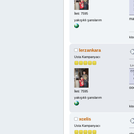
İleti: 7595
ma
yakışıklı şanslarım
kis
lerzankara
Usta Kampanyacı
Li
oo
İleti: 7595
yakışıklı şanslarım
kis
xcelis
Usta Kampanyacı