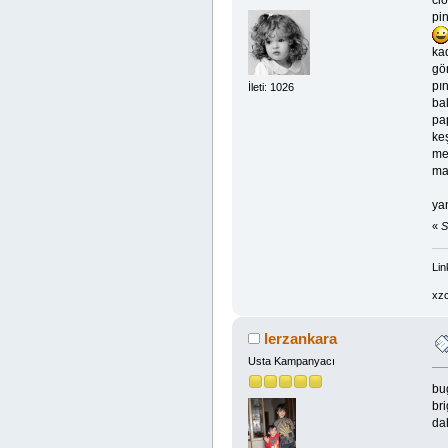
cl
pi
ka
gö
pı
İleti: 1026
ba
pa
keş
me
ma
ya
«
S
Lin
xzc
lerzankara
Usta Kampanyacı
bu
bri
da