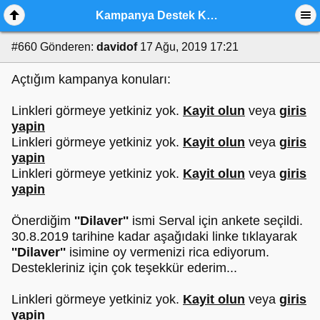
Kampanya Destek Konusu İstek Bölümü
#660
Gönderen:
davidof
17 Ağu, 2019 17:21
Açtığım kampanya konuları:
Linkleri görmeye yetkiniz yok.
Kayit olun
veya
giris
yapin
Linkleri görmeye yetkiniz yok.
Kayit olun
veya
giris
yapin
Linkleri görmeye yetkiniz yok.
Kayit olun
veya
giris
yapin
Önerdiğim
''Dilaver''
ismi Serval için ankete seçildi.
30.8.2019 tarihine kadar aşağıdaki linke tıklayarak
''Dilaver''
isimine oy vermenizi rica ediyorum.
Destekleriniz için çok teşekkür ederim...
Linkleri görmeye yetkiniz yok.
Kayit olun
veya
giris
yapin