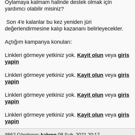
Oylamaya kalmam halinde destek olmak için
yardımcı olabilir misiniz?
Son 4'e kalanlar bu kez yeniden jüri
değerlendirmesine kalıp kazananı belirleyecekler.
Açtığım kampanya konuları:
Linkleri görmeye yetkiniz yok.
Kayit olun
veya
giris
yapin
Linkleri görmeye yetkiniz yok.
Kayit olun
veya
giris
yapin
Linkleri görmeye yetkiniz yok.
Kayit olun
veya
giris
yapin
Linkleri görmeye yetkiniz yok.
Kayit olun
veya
giris
yapin
#662
Gönderen:
kalwen
08 Şub, 2021 20:17