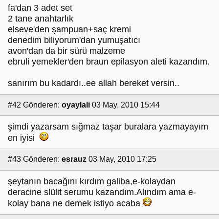
fa'dan 3 adet set
2 tane anahtarlık
elseve'den şampuan+saç kremi
denedim biliyorum'dan yumuşatıcı
avon'dan da bir sürü malzeme
ebruli yemekler'den braun epilasyon aleti kazandım.
sanırım bu kadardı..ee allah bereket versin..
#42
Gönderen:
oyaylali
03 May, 2010 15:44
şimdi yazarsam sığmaz taşar buralara yazmayayım
en iyisi
#43
Gönderen:
esrauz
03 May, 2010 17:25
şeytanın bacağını kırdım galiba,e-kolaydan
deracine slülit serumu kazandım.Alındım ama e-
kolay bana ne demek istiyo acaba