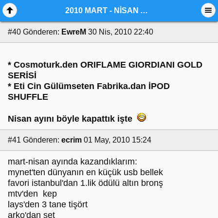
2010 MART - NİSAN AYLARI KAZANDIKLARIMIZ
#40
Gönderen:
EwreM
30 Nis, 2010 22:40
* Cosmoturk.den ORIFLAME GIORDIANI GOLD
SERİSİ
* Eti Cin Gülümseten Fabrika.dan İPOD
SHUFFLE
Nisan ayını böyle kapattık işte
#41
Gönderen:
ecrim
01 May, 2010 15:24
mart-nisan ayında kazandıklarım:
mynet'ten dünyanın en küçük usb bellek
favori istanbul'dan 1.lik ödülü altın bronş
mtv'den kep
lays'den 3 tane tişört
arko'dan set