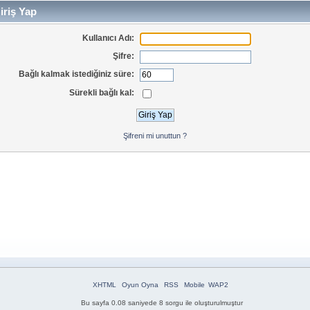
iriş Yap
Kullanıcı Adı:
Şifre:
Bağlı kalmak istediğiniz süre:
Sürekli bağlı kal:
Şifreni mi unuttun ?
XHTML
Oyun Oyna
RSS
Mobile
WAP2
Bu sayfa 0.08 saniyede 8 sorgu ile oluşturulmuştur