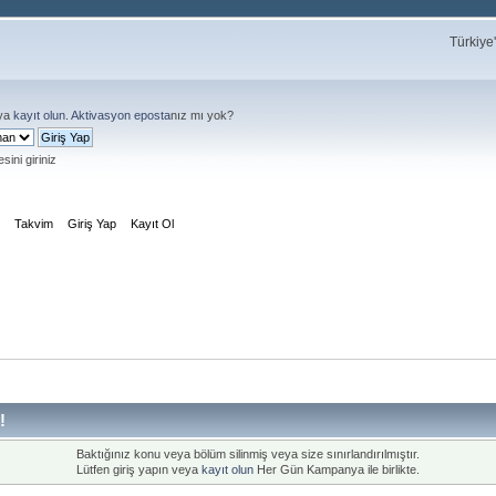
Türkiye
ya
kayıt olun
.
Aktivasyon eposta
nız mı yok?
sini giriniz
m
Takvim
Giriş Yap
Kayıt Ol
!
Baktığınız konu veya bölüm silinmiş veya size sınırlandırılmıştır.
Lütfen giriş yapın veya
kayıt olun
Her Gün Kampanya ile birlikte.