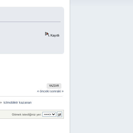
Kayıtlı
YAZDIR
« önceki
sonraki »
 »
tclmobiletr kazanan
Gitmek istediğiniz yer: