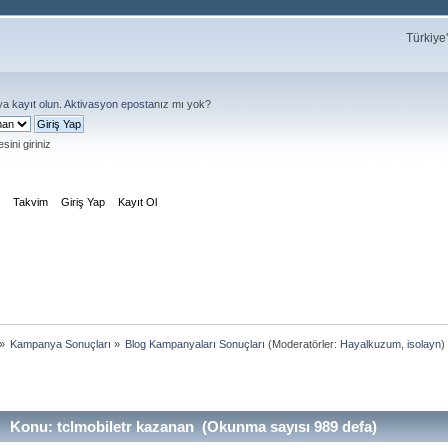
Türkiye
ya
kayıt olun
.
Aktivasyon eposta
nız mı yok?
sini giriniz
m
Takvim
Giriş Yap
Kayıt Ol
»
Kampanya Sonuçları
»
Blog Kampanyaları Sonuçları
(Moderatörler:
Hayalkuzum
,
isolayn
)
Konu: tclmobiletr kazanan (Okunma sayısı 989 defa)