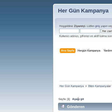
Her Gün Kampanya
Hoşgeldiniz
Ziyaretçi
. Lütfen
giriş yapın
ve
Kullanıcı adınızı, şifrenizi ve aktif kalma süre
Ana Sayfa
Hergün Kampanya
Yardı
Her Gün Kampanya 
»
Biten Kampanyalar
Sayfa: [
1
]
Aşağı git
Gönderen