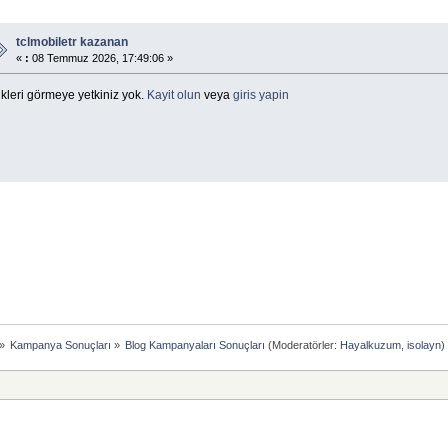
tclmobiletr kazanan
«
:
08 Temmuz 2026, 17:49:06 »
kleri görmeye yetkiniz yok.
Kayit olun
veya
giris yapin
»
Kampanya Sonuçları
»
Blog Kampanyaları Sonuçları
(Moderatörler:
Hayalkuzum
,
isolayn
)