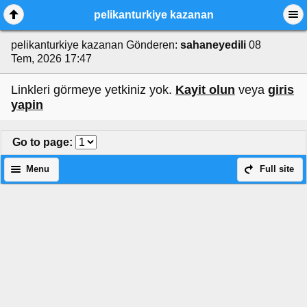
pelikanturkiye kazanan
pelikanturkiye kazanan
Gönderen:
sahaneyedili
08
Tem, 2026 17:47
Linkleri görmeye yetkiniz yok.
Kayit olun
veya
giris
yapin
Go to page
:
Menu
Full site