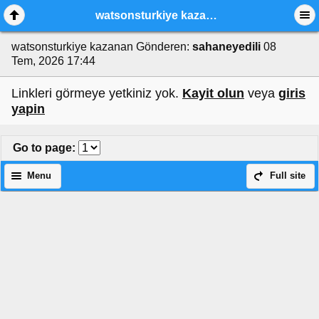
watsonsturkiye kazanan
watsonsturkiye kazanan
Gönderen:
sahaneyedili
08
Tem, 2026 17:44
Linkleri görmeye yetkiniz yok.
Kayit olun
veya
giris
yapin
Go to page
:
Menu
Full site