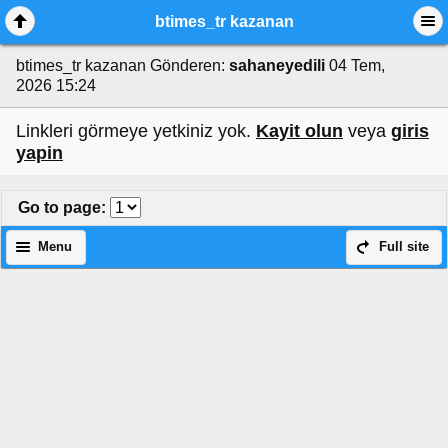
btimes_tr kazanan
btimes_tr kazanan
Gönderen:
sahaneyedili
04 Tem,
2026 15:24
Linkleri görmeye yetkiniz yok.
Kayit olun
veya
giris
yapin
Go to page
:
Menu
Full site