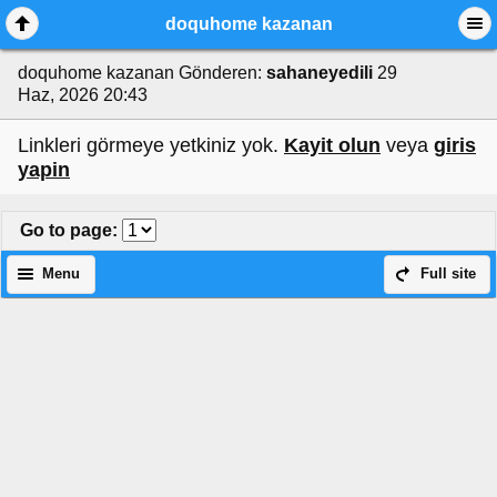
doquhome kazanan
doquhome kazanan
Gönderen:
sahaneyedili
29
Haz, 2026 20:43
Linkleri görmeye yetkiniz yok.
Kayit olun
veya
giris
yapin
Go to page
:
Menu
Full site