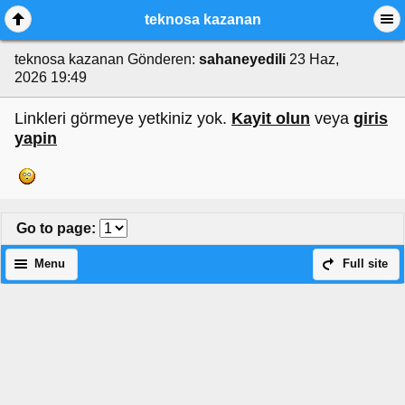
teknosa kazanan
teknosa kazanan
Gönderen:
sahaneyedili
23 Haz,
2026 19:49
Linkleri görmeye yetkiniz yok.
Kayit olun
veya
giris
yapin
Go to page
:
Menu
Full site