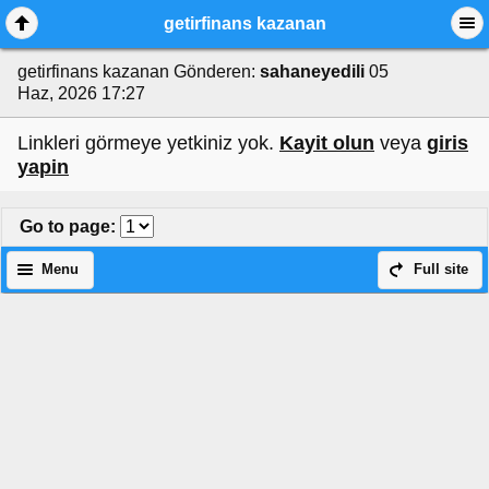
getirfinans kazanan
getirfinans kazanan
Gönderen:
sahaneyedili
05
Haz, 2026 17:27
Linkleri görmeye yetkiniz yok.
Kayit olun
veya
giris
yapin
Go to page
:
Menu
Full site