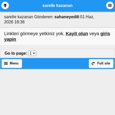
sarelle kazanan
sarelle kazanan
Gönderen:
sahaneyedili
01 Haz,
2026 18:36
Linkleri görmeye yetkiniz yok.
Kayit olun
veya
giris
yapin
Go to page
:
Menu
Full site