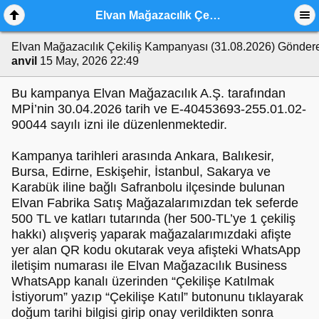
Elvan Mağazacılık Çekiliş Kampanyası (31.08.2026)
Elvan Mağazacılık Çekiliş Kampanyası (31.08.2026)
Gönder
anvil
15 May, 2026 22:49
Bu kampanya Elvan Mağazacılık A.Ş. tarafından
MPİ’nin 30.04.2026 tarih ve E-40453693-255.01.02-
90044 sayılı izni ile düzenlenmektedir.
Kampanya tarihleri arasında Ankara, Balıkesir,
Bursa, Edirne, Eskişehir, İstanbul, Sakarya ve
Karabük iline bağlı Safranbolu ilçesinde bulunan
Elvan Fabrika Satış Mağazalarımızdan tek seferde
500 TL ve katları tutarında (her 500-TL’ye 1 çekiliş
hakkı) alışveriş yaparak mağazalarımızdaki afişte
yer alan QR kodu okutarak veya afişteki WhatsApp
iletişim numarası ile Elvan Mağazacılık Business
WhatsApp kanalı üzerinden “Çekilişe Katılmak
İstiyorum” yazıp “Çekilişe Katıl” butonunu tıklayarak
doğum tarihi bilgisi girip onay verildikten sonra