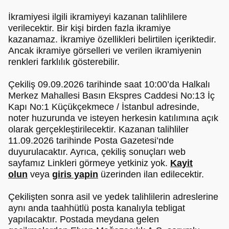
İkramiyesi ilgili ikramiyeyi kazanan talihlilere
verilecektir. Bir kişi birden fazla ikramiye
kazanamaz. İkramiye özellikleri belirtilen içeriktedir.
Ancak ikramiye görselleri ve verilen ikramiyenin
renkleri farklılık gösterebilir.
Çekiliş 09.09.2026 tarihinde saat 10:00’da Halkalı
Merkez Mahallesi Basın Ekspres Caddesi No:13 İç
Kapı No:1 Küçükçekmece / İstanbul adresinde,
noter huzurunda ve isteyen herkesin katılımına açık
olarak gerçekleştirilecektir. Kazanan talihliler
11.09.2026 tarihinde Posta Gazetesi’nde
duyurulacaktır. Ayrıca, çekiliş sonuçları web
sayfamız Linkleri görmeye yetkiniz yok.
Kayit
olun
veya
giris yapin
üzerinden ilan edilecektir.
Çekilişten sonra asil ve yedek talihlilerin adreslerine
aynı anda taahhütlü posta kanalıyla tebligat
yapılacaktır. Postada meydana gelen