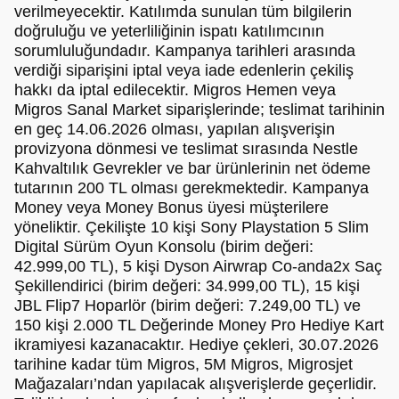
verilmeyecektir. Katılımda sunulan tüm bilgilerin
doğruluğu ve yeterliliğinin ispatı katılımcının
sorumluluğundadır. Kampanya tarihleri arasında
verdiği siparişini iptal veya iade edenlerin çekiliş
hakkı da iptal edilecektir. Migros Hemen veya
Migros Sanal Market siparişlerinde; teslimat tarihinin
en geç 14.06.2026 olması, yapılan alışverişin
provizyona dönmesi ve teslimat sırasında Nestle
Kahvaltılık Gevrekler ve bar ürünlerinin net ödeme
tutarının 200 TL olması gerekmektedir. Kampanya
Money veya Money Bonus üyesi müşterilere
yöneliktir. Çekilişte 10 kişi Sony Playstation 5 Slim
Digital Sürüm Oyun Konsolu (birim değeri:
42.999,00 TL), 5 kişi Dyson Airwrap Co-anda2x Saç
Şekillendirici (birim değeri: 34.999,00 TL), 15 kişi
JBL Flip7 Hoparlör (birim değeri: 7.249,00 TL) ve
150 kişi 2.000 TL Değerinde Money Pro Hediye Kart
ikramiyesi kazanacaktır. Hediye çekleri, 30.07.2026
tarihine kadar tüm Migros, 5M Migros, Migrosjet
Mağazaları’ndan yapılacak alışverişlerde geçerlidir.