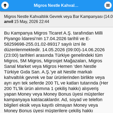
Migros Nestle Kahvaltılık Gevrek veya Bar Kampanyası (14.06.2026)
Migros Nestle Kahvaltılık Gevrek veya Bar Kampanyası (14.
anvil
15 May, 2026 22:44
Bu Kampanya Migros Ticaret A.Ş. tarafından Milli
Piyango İdaresi’nin 17.04.2026 tarihli ve E-
58259698-255.01.02-89317 sayılı izni ile
düzenlenmektedir. 14.05.2026 (09:00)-14.06.2026
(23:00) tarihleri arasında Türkiye genelindeki tüm
Migros, 5M Migros, Migrosjet Mağazaları, Migros
Sanal Market veya Migros Hemen ‘den Nestle
Türkiye Gıda San. A.Ş.’ye ait Nestle markalı
kahvaltılık gevrek ve bar ürünlerinden birlikte veya
ayrı ayrı tek seferde 200 TL ve katları tutarında (Her
200 TL’lik ürün alımına 1 çekiliş hakkı) alışveriş
yapan Money veya Money Bonus üyesi müşteriler
kampanyaya katılacaklardır. Ad, soyad ve telefon
bilgileri eksik veya kayıtlı olmayan Money veya
Money Bonus üyesi müşterilere çekiliş hakkı