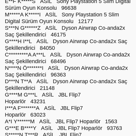
E**F K*****S ASİL Sony Playstation 5 Slim Digital
Sürüm Oyun Konsolu 96638
M*****A K*****I ASİL Sony Playstation 5 Slim
Digital Sürüm Oyun Konsolu 12177
S***N G******Z ASİL Dyson Airwrap Co-anda2x
Saç Şekillendirici 46175
G****H I**L ASİL Dyson Airwrap Co-anda2x Saç
Şekillendirici 84050
C*********A A***L ASİL Dyson Airwrap Co-anda2x
Saç Şekillendirici 68496
N****N Ö*******I ASİL Dyson Airwrap Co-anda2x
Saç Şekillendirici 96363
D***N T**A ASİL Dyson Airwrap Co-anda2x Saç
Şekillendirici 21148
G****M G***L ASİL JBL Flip7
Hoparlör 43231
I***A F*******A ASİL JBL Flip7
Hoparlör 63023
A*I Y******M ASİL JBL Flip7 Hoparlör 1563
G***E B****Y ASİL JBL Flip7 Hoparlör 93763
S*****N T***R ASİL JBL Flip7