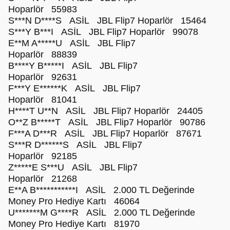
Hoparlör 55983
S***N D****S ASİL JBL Flip7 Hoparlör 15464
S***Y B***I ASİL JBL Flip7 Hoparlör 99078
E**M A*****U ASİL JBL Flip7
Hoparlör 88839
B****Y B*****I ASİL JBL Flip7
Hoparlör 92631
F***Y E******K ASİL JBL Flip7
Hoparlör 81041
H****T U**N ASİL JBL Flip7 Hoparlör 24405
O**Z B*****T ASİL JBL Flip7 Hoparlör 90786
F***A D***R ASİL JBL Flip7 Hoparlör 87671
S***R D******S ASİL JBL Flip7
Hoparlör 92185
Z*****E S***U ASİL JBL Flip7
Hoparlör 21268
E**A B***********I ASİL 2.000 TL Değerinde
Money Pro Hediye Kartı 46064
U*******M G****R ASİL 2.000 TL Değerinde
Money Pro Hediye Kartı 81970