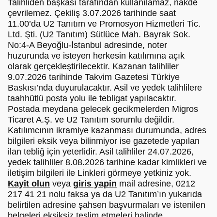
Talihliden başkası tarafından kullanılamaz, nakde
çevrilemez. Çekiliş 3.07.2026 tarihinde saat
11.00’da U2 Tanıtım ve Promosyon Hizmetleri Tic.
Ltd. Şti. (U2 Tanıtım) Sütlüce Mah. Bayrak Sok.
No:4-A Beyoğlu-İstanbul adresinde, noter
huzurunda ve isteyen herkesin katılımına açık
olarak gerçekleştirilecektir. Kazanan talihliler
9.07.2026 tarihinde Takvim Gazetesi Türkiye
Baskısı’nda duyurulacaktır. Asil ve yedek talihlilere
taahhütlü posta yolu ile tebligat yapılacaktır.
Postada meydana gelecek gecikmelerden Migros
Ticaret A.Ş. ve U2 Tanıtım sorumlu değildir.
Katılımcının ikramiye kazanması durumunda, adres
bilgileri eksik veya bilinmiyor ise gazetede yapılan
ilan tebliğ için yeterlidir. Asil talihliler 24.07.2026,
yedek talihliler 8.08.2026 tarihine kadar kimlikleri ve
iletişim bilgileri ile Linkleri görmeye yetkiniz yok.
Kayit olun
veya
giris yapin
mail adresine, 0212
217 41 21 nolu faksa ya da U2 Tanıtım’ın yukarıda
belirtilen adresine şahsen başvurmaları ve istenilen
belgeleri eksiksiz teslim etmeleri halinde